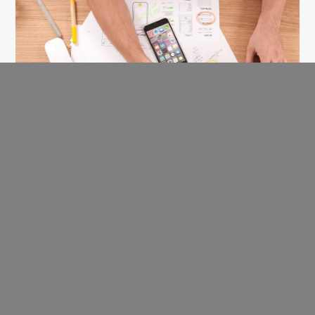
СТАТЬИ
24 Января 2022,
в 13:40
Как интернет-магазину
провести юзабилити-
тестирование на разных
этапах жизни мобильного