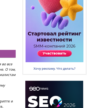
 во все
Хочу рекламу. Что делать?
е. О том,
циалистам
ему
крипте и
e,