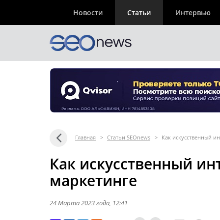
Новости
Статьи
Интервью
Главная
>
Статьи SEOnews
>
Как искусственный ин
Как искусственный ин
маркетинге
24 Марта 2023 года
, 12:41