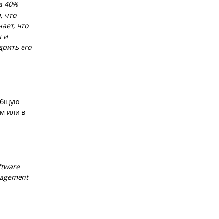
а 40%
, что
ает, что
ы и
дрить его
 общую
м или в
ftware
anagement