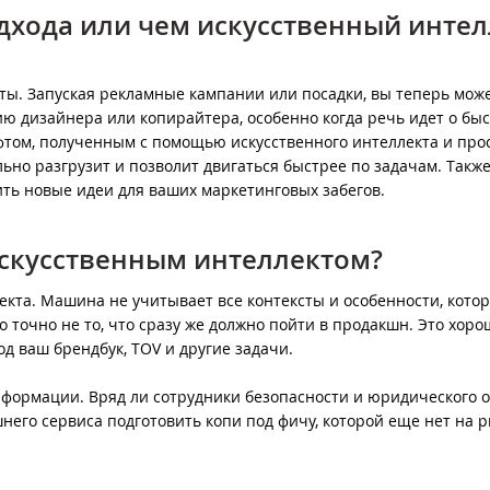
дхода или чем искусственный интел
ты. Запуская рекламные кампании или посадки, вы теперь мож
ю дизайнера или копирайтера, особенно когда речь идет о бы
афтом, полученным с помощью искусственного интеллекта и про
тельно разгрузит и позволит двигаться быстрее по задачам. Также
ить новые идеи для ваших маркетинговых забегов.
 искусственным интеллектом?
лекта. Машина не учитывает все контексты и особенности, кото
о точно не то, что сразу же должно пойти в продакшн. Это хоро
од ваш брендбук, TOV и другие задачи.
нформации. Вряд ли сотрудники безопасности и юридического 
ешнего сервиса подготовить копи под фичу, которой еще нет на 