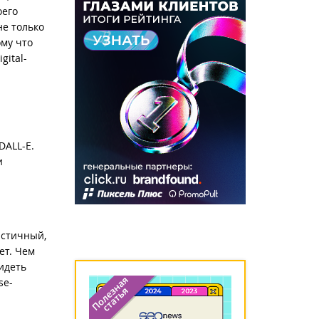
оего
не только
ому что
gital-
DALL-E.
и
истичный,
ет. Чем
идеть
se-