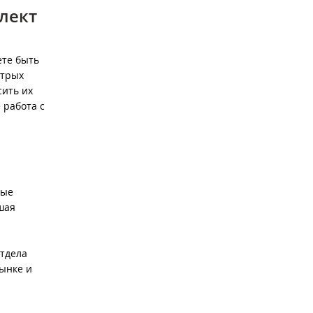
лект
ете быть
стрых
сить их
 работа с
рые
шая
отдела
рынке и