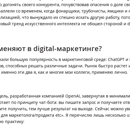
о догонять своего конкурента, почувствовав опасения о доле св
раллели со временем, когда фонарщики, трубочисты, ямщики и 
лизацией, что вынуждало их спешно искать другую работу, пот
овый тренд искусственного интеллекта не обошел стороной и di
еняют в digital-маркетинге?
кали большую популярность в маркетинговой среде: ChatGPT и 
в, способных решать различные задачи. Рынок быстро растет 
именно эти два я, как и многие мои коллеги, применяю лично.
дель, разработанная компанией OpenAI, завернутая в минимал
тает по принципу чат-бота: вы пишите запрос и получаете отв
тите получить, тем лучше результат на выходе. Сейчас можно ув
для маркетолога/продакта etc». Я перечислю лишь несколько u
ою практику: