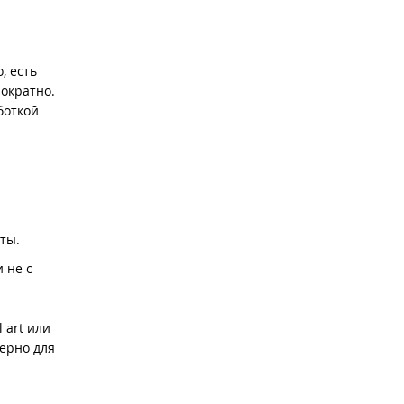
, есть
нократно.
боткой
нты.
 не с
 art или
терно для