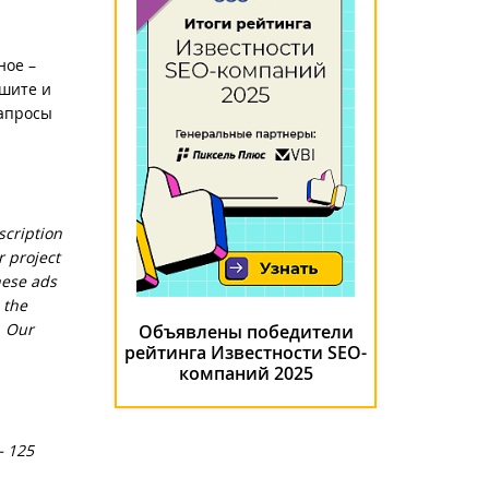
ное –
ишите и
запросы
scription
 project
hese ads
 the
. Our
Объявлены победители
рейтинга Известности SEO-
компаний 2025
– 125