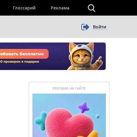
×
Глоссарий
Реклама
Войти
РЕКЛАМА НА САЙТЕ