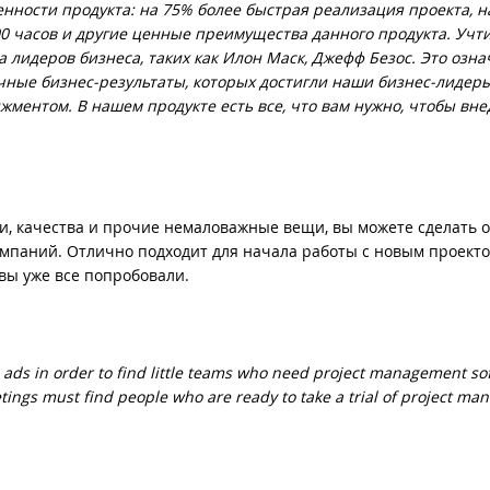
ности продукта: на 75% более быстрая реализация проекта, н
0 часов и другие ценные преимущества данного продукта. Учти
 лидеров бизнеса, таких как Илон Маск, Джефф Безос. Это означ
ичные бизнес-результаты, которых достигли наши бизнес-лидер
ментом. В нашем продукте есть все, что вам нужно, чтобы вне
ти, качества и прочие немаловажные вещи, вы можете сделать
мпаний. Отлично подходит для начала работы с новым проекто
о вы уже все попробовали.
* ads in order to find little teams who need project management so
etings must find people who are ready to take a trial of project m