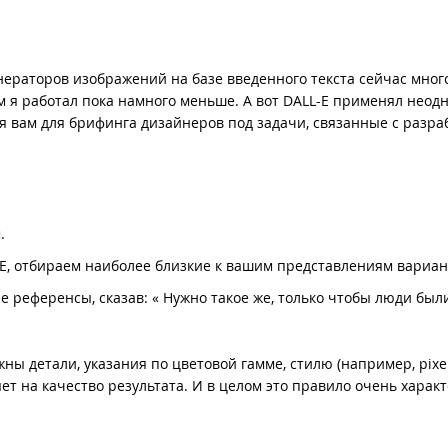
енераторов изображений на базе введенного текста сейчас много
м я работал пока намного меньше. А вот DALL-E применял неод
я вам для брифинга дизайнеров под задачи, связанные с разра
м.
E, отбираем наиболее близкие к вашим представлениям вариа
 референсы, сказав: « Нужно такое же, только чтобы люди были
.
жны детали, указания по цветовой гамме, стилю (например, pixel
ияет на качество результата. И в целом это правило очень харак