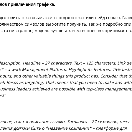
алов привлечения трафика.
дготовить текстовые ассеты под контекст или пейд сошлю. Глав
количеством символов вы хотите получить. Так же подробно оп
Как это ни странно, модель лучше и качественнее воспринимает 
description. Headline – 27 characters, Text – 125 characters, Link de
 – a work Management Platform. Highlight its features: 75% faster
 hours, and other valuable things this product has. Consider that t
, Jeff Besos as targeting. That means that you need to make ads with
e business leaders achieved are possible with top-class management
ork"
вок, текст и описание ссылки. Заголовок – 27 символов, текст 
вления должны быть о *Название компании* – платформе для