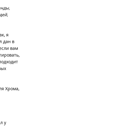
анды,
дей,
к, я
л дан в
если вам
тировать,
подходит
вых
ля Хрома,
л у