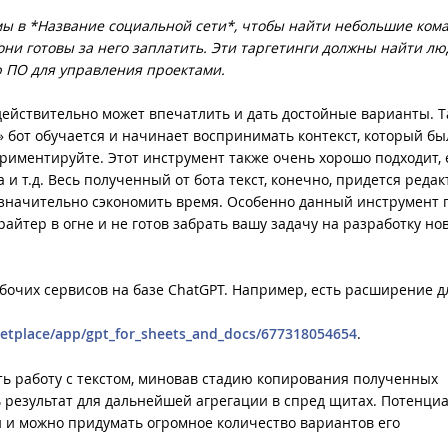
мы в *Название социальной сети*, чтобы найти небольшие ком
ни готовы за него заплатить. Эти таргетинги должны найти лю
ю ПО для управления проектами.
действительно может впечатлить и дать достойные варианты. Та
» бот обучается и начинает воспринимать контекст, который бы
ериментируйте. Этот инструмент также очень хорошо подходит, 
а и т.д. Весь полученный от бота текст, конечно, придется редак
 значительно сэкономить время. Особенно данный инструмент 
райтер в огне и не готов забрать вашу задачу на разработку но
бочих сервисов на базе ChatGPT. Например, есть расширение д
etplace/app/gpt_for_sheets_and_docs/677318054654
.
ь работу с текстом, миновав стадию копирования полученных
ть результат для дальнейшей агрегации в спред щитах. Потенциа
 и можно придумать огромное количество вариантов его