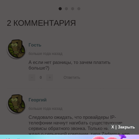
2 КОММЕНТАРИЯ
Гость
больше года назад
А если нет разницы, то зачем платить
больше?)
-
0
+
Ответить
Георгий
больше года назад
Следовало ожидать, что провайдеры IP-
телефонии начнут нагибать существующие
X | Закрыть
сервисы обратного звонка. Только никто не
ждал о серьезной компании, типа Zadarma, что