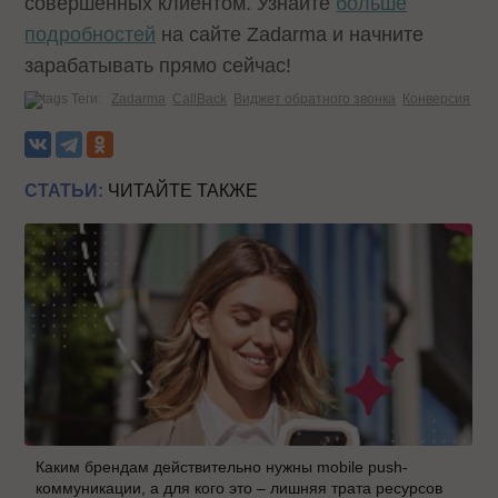
совершенных клиентом. Узнайте
больше
подробностей
на сайте Zadarma и начните
зарабатывать прямо сейчас!
Теги:
Zadarma
CallBack
Виджет обратного звонка
Конверсия
СТАТЬИ:
ЧИТАЙТЕ ТАКЖЕ
Каким брендам действительно нужны mobile push-
коммуникации, а для кого это – лишняя трата ресурсов