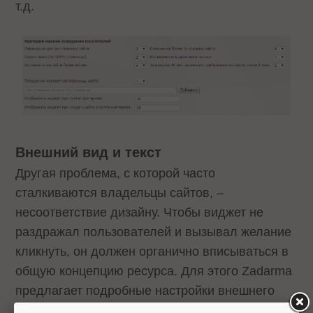
т.д.
Внешний вид и текст
Другая проблема, с которой часто
сталкиваются владельцы сайтов, –
несоответствие дизайну. Чтобы виджет не
раздражал пользователей и вызывал желание
кликнуть, он должен органично вписываться в
общую концепцию ресурса. Для этого Zadarma
предлагает подробные настройки внешнего
вида, которые помогают адаптировать виджет