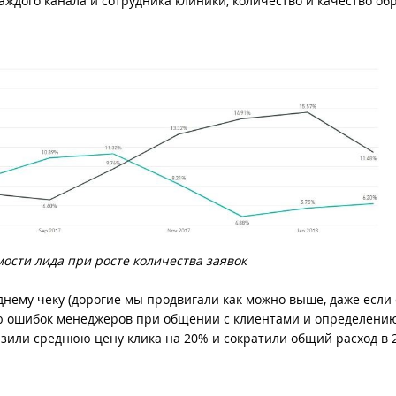
аждого канала и сотрудника клиники, количество и качество об
ости лида при росте количества заявок
нему чеку (дорогие мы продвигали как можно выше, даже если
ю ошибок менеджеров при общении с клиентами и определени
изили среднюю цену клика на 20% и сократили общий расход в 