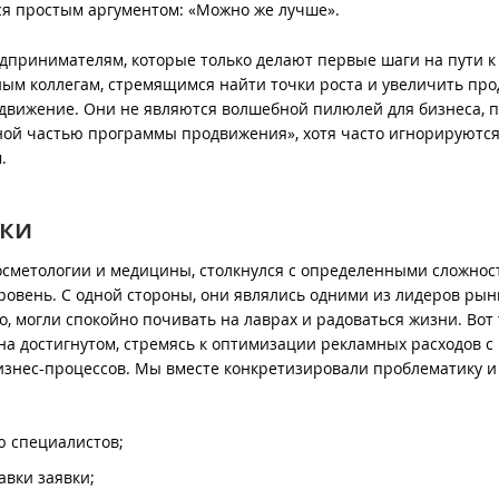
ся простым аргументом: «Можно же лучше».
принимателям, которые только делают первые шаги на пути к 
тным коллегам, стремящимся найти точки роста и увеличить про
вижение. Они не являются волшебной пилюлей для бизнеса, 
ной частью программы продвижения», хотя часто игнорируютс
.
ики
осметологии и медицины, столкнулся с определенными сложнос
ровень. С одной стороны, они являлись одними из лидеров рын
, могли спокойно почивать на лаврах и радоваться жизни. Вот 
на достигнутом, стремясь к оптимизации рекламных расходов с
знес-процессов. Мы вместе конкретизировали проблематику и
 специалистов;
авки заявки;