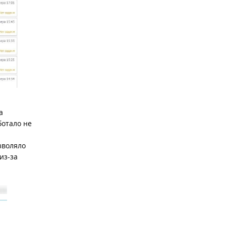
а
ботало не
зволяло
из-за