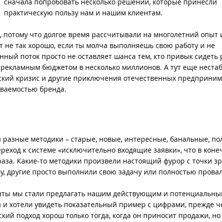
сначала попробовать несколько решений, которые принесли
практическую пользу нам и нашим клиентам.
, потому что долгое время рассчитывали на многолетний опыт 
т не так хорошо, если ты молча выполняешь свою работу и не
ый поток просто не оставляет шанса тем, кто привык сидеть 
с рекламным бюджетом в несколько миллионов. А тут еще неста
еский кризис и другие приключения отечественных предприним
аваемостью бренда.
 разные методики – старые, новые, интересные, банальные, по
ереход к системе «исключительно входящие заявки», что в кон
раза. Какие-то методики произвели настоящий фурор с точки з
у, другие просто выполнили свою задачу или полностью прова
нты мы стали предлагать нашим действующим и потенциальны
и и хотели увидеть показательный пример с цифрами, прежде ч
ий подход хорош только тогда, когда он приносит продажи, но