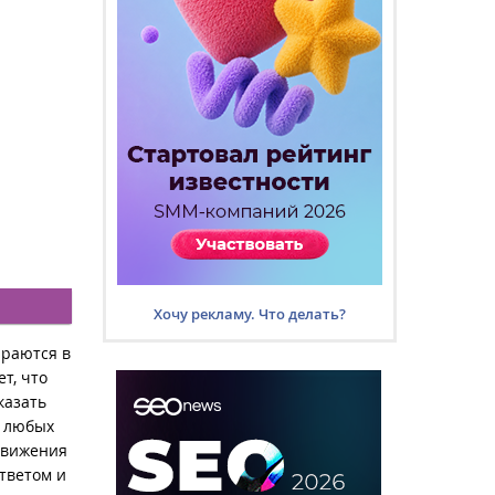
Хочу рекламу. Что делать?
раются в
т, что
казать
т любых
движения
тветом и