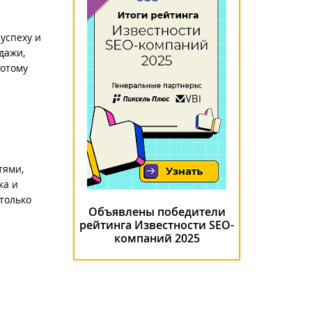
успеху и
дажи,
потому
я
тями,
ка и
только
Объявлены победители
рейтинга Известности SEO-
компаний 2025