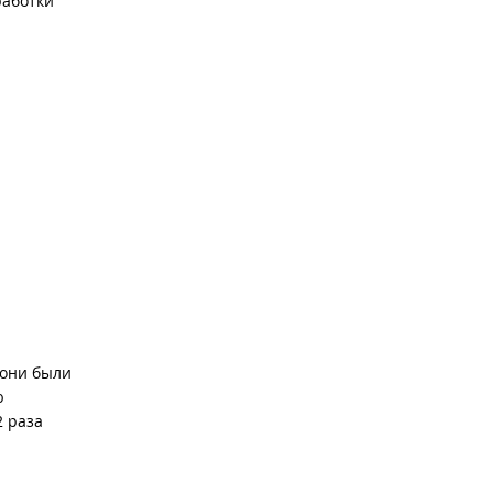
работки
 они были
ю
2 раза