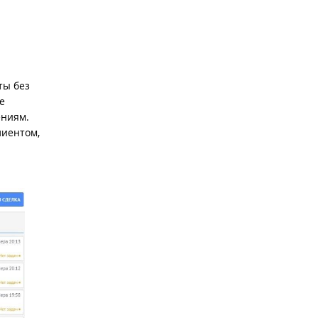
ты без
е
ениям.
лиентом,