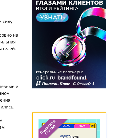
и силу
ровно на
бильная
ателей.
лезные и
ечном
рения
лились.
м
ем