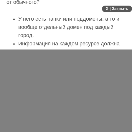
от обычного?
X | Закрыть
У него есть папки или поддомены, а то и
вообще отдельный домен под каждый
город.
Информация на каждом ресурсе должна
быть уникальной. Ниже разберемся, какая
именно.
Управление контентом и всеми
материалами строится из единой
административной панели. Не стоит
думать, что вам придется
администрировать десятки сайтов.
Какие разделы на
мультирегиональном сайте