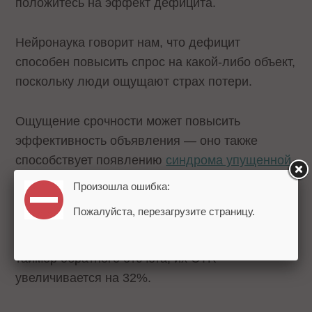
положитесь на эффект дефицита.
Нейронаука говорит нам, что дефицит
способен повысить спрос на какой-либо объект,
поскольку люди ощущают страх потери.
Ощущение срочности может повысить
эффективность объявления — оно также
способствует появлению
синдрома упущенной
выгоды
.
Произошла ошибка:
Пожалуйста, перезагрузите страницу.
Замечено, что, когда в объявления,
вызывающие ощущение срочности, добавляют
таймер обратного отсчета, их CTR
увеличивается на 32%.