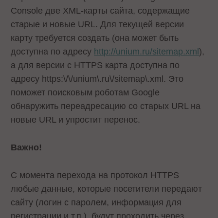
Console две XML-карты сайта, содержащие
старые и новые URL. Для текущей версии
карту требуется создать (она может быть
доступна по адресу
http://unium.ru/sitemap.xml
),
а для версии с HTTPS карта доступна по
адресу
https:\/\/unium\.ru\/sitemap\.xml
. Это
поможет поисковым роботам Google
обнаружить переадресацию со старых URL на
новые URL и упростит перенос.
Важно!
С момента перехода на протокол HTTPS
любые данные, которые посетители передают
сайту (логин с паролем, информация для
регистрации и т.п.), будут проходить через