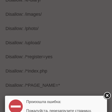
Disallow: /e-diary/
Disallow: /images/
Disallow: /photo/
Disallow: /upload/
Disallow: /*register=yes
Disallow: /*index.php
Disallow: /*PAGE_NAME=*
Disallow: /teacher/*PAGEN_2=*
Произошла ошибка:
Пожалуйста, перезагрузите страницу.