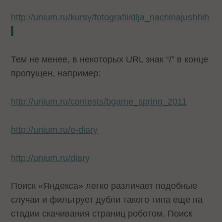
http://unium.ru/kursy/fotografii/dlja_nachinajushhih
/
Тем не менее, в некоторых URL знак “/” в конце
пропущен, например:
http://unium.ru/contests/bgame_spring_2011
http://unium.ru/e-diary
http://unium.ru/diary
Поиск «Яндекса» легко различает подобные
случаи и фильтрует дубли такого типа еще на
стадии скачивания страниц роботом. Поиск