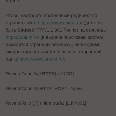
далее.
Чтобы настроить постоянный редирект со
страниц сайта
https://www.unium.ru/
(должен
быть
Status:
HTTP/1.1 301 Found) на страницы
https://unium.ru/
(в выдаче поисковых систем
находятся страницы без www), необходимо
скорректировать файл .htaccess в корневой
папке
https://www.unium.ru/
:
RewriteCond %{HTTPS} off [OR]
RewriteCond %{HTTP_HOST} ^www.
RewriteRule (.*) unium.ru/$1 [L,R=301]