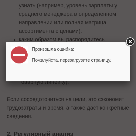
узнать (например, уровень зарплаты у
среднего менеджера в определенном
направлении или полная матрица
ассортимента с ценами);
каким образом вы распорядитесь
полученными данными (например,
Произошла ошибка:
добавите новый рекламный канал,
Пожалуйста, перезагрузите страницу.
введете дополнительное обучение
сотрудников или запустите новую
товарную линейку).
Если сосредоточиться на цели, это сэкономит
трудозатраты и время, а также даст конкретные
сведения.
2. Регулярный анализ