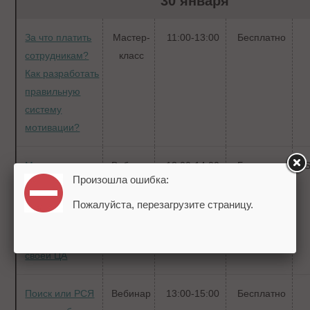
30 января
За что платить
Мастер-
11:00-13:00
Бесплатно
сотрудникам?
класс
Как разработать
правильную
систему
мотивации?
Маркетинг в
Вебинар
13:00-14:00
Бесплатно
Произошла ошибка:
условиях
турбулентности:
Пожалуйста, перезагрузите страницу.
как понять
потребности
своей ЦА
Поиск или РСЯ
Вебинар
13:00-15:00
Бесплатно