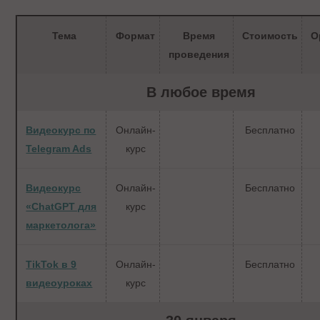
Тема
Формат
Время
Стоимость
О
проведения
В любое время
Видеокурс по
Онлайн-
Бесплатно
Telegram Ads
курс
Видеокурс
Онлайн-
Бесплатно
«ChatGPT для
курс
маркетолога»
TikTok в 9
Онлайн-
Бесплатно
видеоуроках
курс