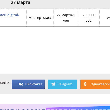
27 марта
ей digital-
27 марта-1
200 000
Мастер-класс
A
мая
руб.
сетях.
ВКонтакте
Telegram
Одноклассн