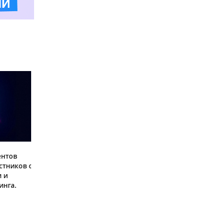
ентов
стников о
и и
инга.