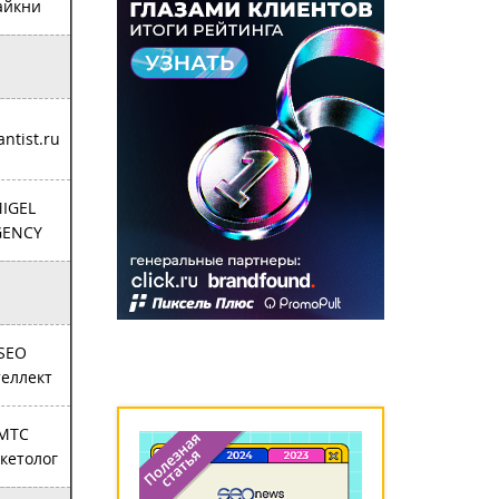
айкни
ntist.ru
IGEL
GENCY
SEO
еллект
МТС
кетолог