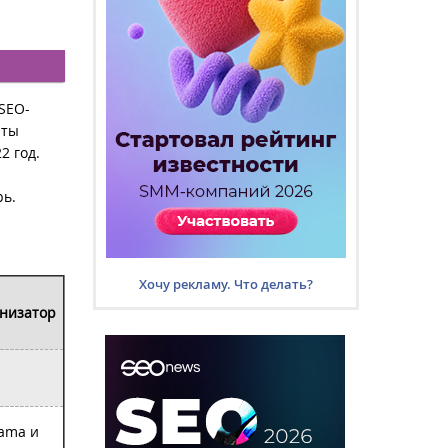
SEO-
нты
2 год.
рь.
Хочу рекламу. Что делать?
низатор
ama и