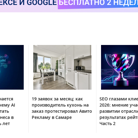
нается
19 заявок за месяц: как
SEO глазами кли
чему AI
производитель кухонь на
2026: мнение уча
тать
заказ протестировал Авито
развитии отрасл
неса в
Рекламу в Самаре
результатах рейт
 лет
Часть 2