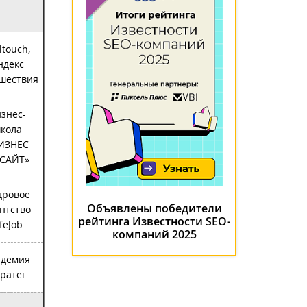
ltouch,
ндекс
шествия
знес-
кола
ИЗНЕС
САЙТ»
дровое
Объявлены победители
нтство
рейтинга Известности SEO-
ifeJob
компаний 2025
адемия
ратег