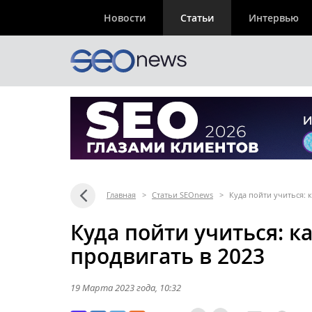
Новости
Статьи
Интервью
Главная
>
Статьи SEOnews
>
Куда пойти учиться: 
Куда пойти учиться: к
продвигать в 2023
19 Марта 2023 года
, 10:32