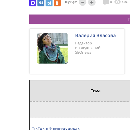
Шрифт:
0
7334
Валерия Власова
Редактор
исследований
SEOnews
Тема
TikTok в 9 видеоуроках