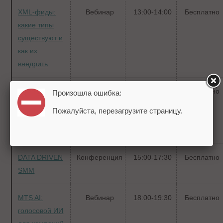
XML-фиды:
Вебинар
13:00-14:00
Бесплатно
какие типы
существуют и
как их
внедрить
Продвижение
Вебинар
13:00-15:00
Бесплатно
Произошла ошибка:
и аналитика
Пожалуйста, перезагрузите страницу.
для
производств
DATA DRIVEN
Конференция
15:00-17:30
Бесплатно
SMM
MTS AI:
Вебинар
18:00-19:30
Бесплатно
голосовой ИИ