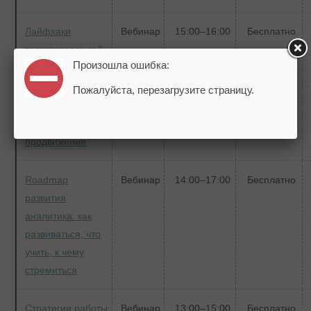
Лайфхаки
Вебинар
15:00–16:00
Бесплатно
таргетированной
Произошла ошибка:
рекламы
Пожалуйста, перезагрузите страницу.
Самостоятельное
Вебинар
19:00–20:00
Бесплатно
SEO-
продвижение
Roadmap
Вебинар
14:00–17:00
Бесплатно
развития
аналитика: как
развиваться, что
учить, к чему
стремиться
Стратегии работы
Вебинар
13:00–15:00
Бесплатно