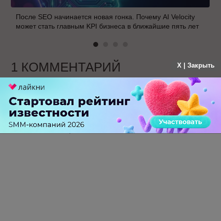
После SEO начинается новая гонка. Почему AI Velocity
может стать главным KPI бизнеса в ближайшие пять лет
1 КОММЕНТАРИЙ
X | Закрыть
canadapleasure
больше года назад
canadapleasure
-
0
+
Ответить