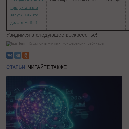
продукта и его
запуск. Как это
делает AirBnB
Увидимся в следующее воскресенье!
Теги:
Куда пойти учиться
Конференции
Вебинары
СТАТЬИ:
ЧИТАЙТЕ ТАКЖЕ