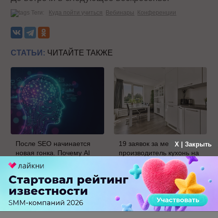
Теги:
Куда пойти учиться
Вебинары
Конференции
СТАТЬИ:
ЧИТАЙТЕ ТАКЖЕ
После SEO начинается
19 заявок за месяц: как
X | Закрыть
новая гонка. Почему AI
производитель кухонь на
Velocity может стать
заказ протестировал
главным KPI бизнеса в
Авито Рекламу в Самаре
ближайшие пять лет