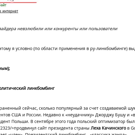
вайдера невзлюбили или конкуренты или пользователи
этому я условно (по области применения в ру-линкбомбинге) в
ным);
олитический линкбомбинг
траненный сейчас, сколько популярный за счет создаваемой шу
нтов США и России. Недавно к «неудачнику» Джорджу Бушу и «
ент Польши. В сентябре этого года польский оптимизатор был
s/2323/>продвинул сайт президента страны
Леха Качинского
в G
чает «член». Президентский линкбомбинг - «классика жанра».