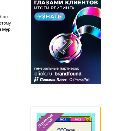
ша
по
 этому
л Мур
.