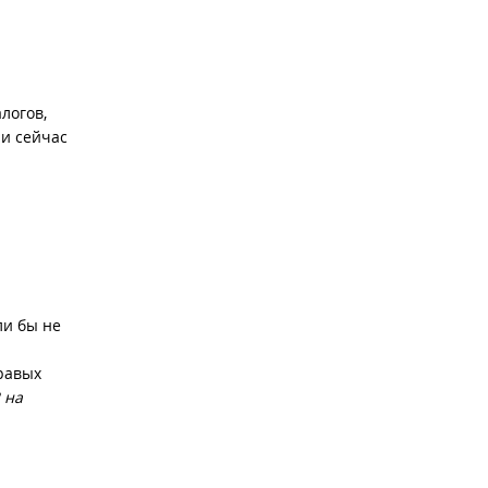
логов,
 и сейчас
ли бы не
равых
 на