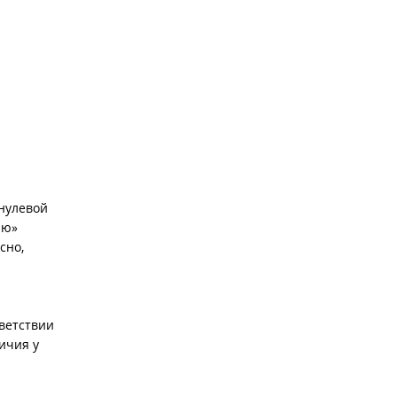
 нулевой
ию»
сно,
ветствии
ичия у