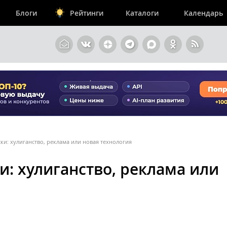
Блоги
Рейтинги
Каталоги
Календарь
и: хулиганство, реклама или новая технология
и: хулиганство, реклама или