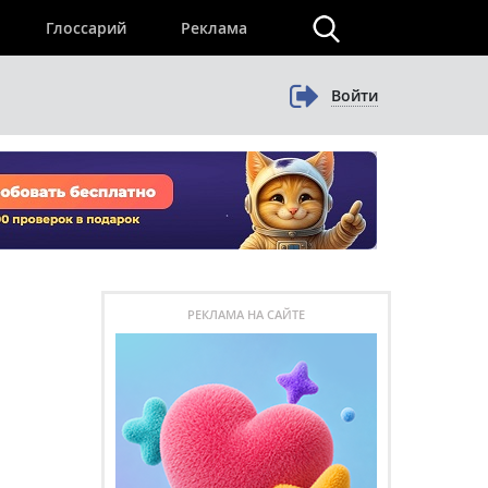
×
Глоссарий
Реклама
Войти
РЕКЛАМА НА САЙТЕ