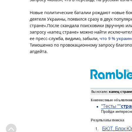
Новые политические баталии рождают новые бо
деятеля Украины, появился сразу в двух популярн
стране».После скандала поисковики (вручную или
запросу «капец стране» можно найти исключите
ее пресс-служба, видимо, забыли,
что 9 % украи
Тимошенко по провокационному запросу благополу
апдейта.