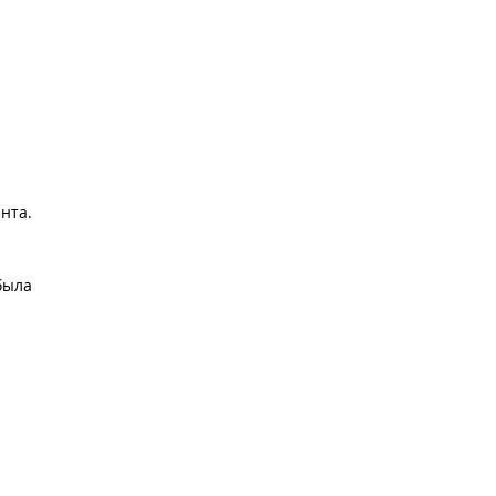
нта.
была