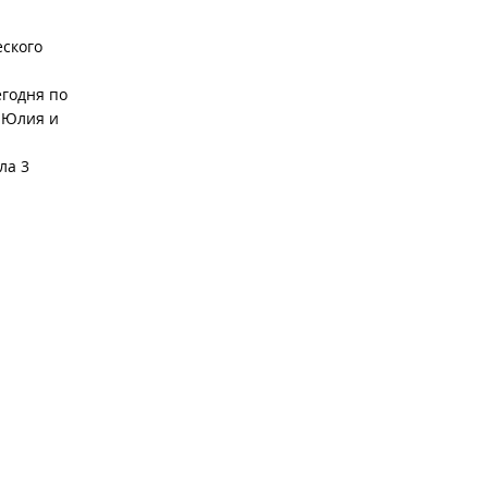
еского
егодня по
 Юлия и
ла 3