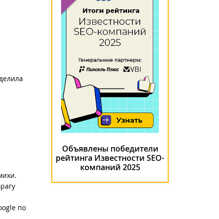
ыделила
Объявлены победители
рейтинга Известности SEO-
компаний 2025
михи.
врагу
oogle по