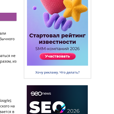
тали
обычного
маться не
разом, из
Хочу рекламу. Что делать?
oogle),
йского на
вается в