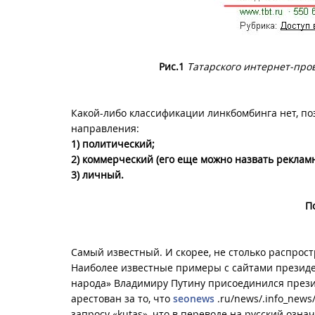
Рис.1
Татарского интернет-про
Какой-либо классификации линкбомбинга нет, по
направления:
1) политический;
2) коммерческий (его еще можно назвать реклам
3) личный.
П
Самый известный. И скорее, не столько распрос
Наиболее известные примеры с сайтами президе
народа» Владимиру Путину присоединился презид
арестован за то, что
seonews
.ru/news/.info_new
запросу «kutas», что в переводе на русский озна