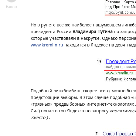
Наверх
Но в рунете все же наиболее нашумевшем линкб
президента России
Владимира Путина
по запрос
которые участвовали в накрутке. Однако персона
www.kremlin.ru
находится в Яндексе на девятнад
Подобный линкбомбинг, скорее всего, можно было
предстоящие выборы. В этом случае подобная «ш
«грязных» предвыборных интернет-технологиях .
Сил) попал в топ Яндекса по запросу
«политическ
7место )
.