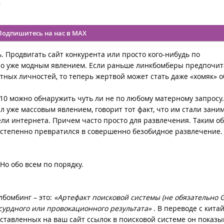
4
Подпишитесь на нас в MAX
 Продвигать сайт конкурента или просто кого-нибудь по
ло уже модным явлением. Если раньше линкбомберы предпочи
тных личностей, то теперь жертвой может стать даже «хомяк» 
п10 можно обнаружить чуть ли не по любому матерному запросу.
л уже массовым явлением, говорит тот факт, что им стали зани
ли интернета. Причем часто просто для развлечения. Таким об
остепенно превратился в совершенно безобидное развлечение.
Но обо всем по порядку.
лбомбинг – это:
«Артефакт поисковой системы (не обязательно G
бсурдного или провокационного результата»
. В переводе с кита
ставленных на ваш сайт ссылок в поисковой системе он показы