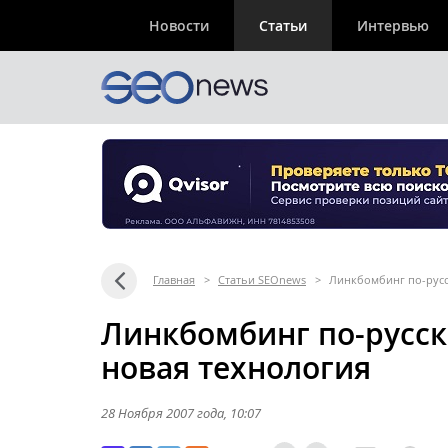
Новости
Статьи
Интервью
Главная
>
Статьи SEOnews
>
Линкбомбинг по-русск
Линкбомбинг по-русск
новая технология
28 Ноября 2007 года
, 10:07