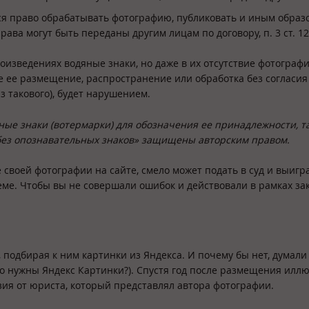
ся право обрабатывать фотографию, публиковать и иным образ
ава могут быть переданы другим лицам по договору, п. 3 ст. 12
изведениях водяные знаки, но даже в их отсутствие фотограф
е ее размещение, распространение или обработка без согласия
ез такового), будет нарушением.
ые знаки (вотермарки) для обозначения ее принадлежности, т
«без опознавательных знаков» защищены авторским правом.
 своей фотографии на сайте, смело может подать в суд и выигра
ме. Чтобы вы не совершали ошибок и действовали в рамках за
подбирая к ним картинки из Яндекса. И почему бы нет, думали 
го нужны Яндекс Картинки?). Спустя год после размещения илл
зия от юриста, который представлял автора фотографии.