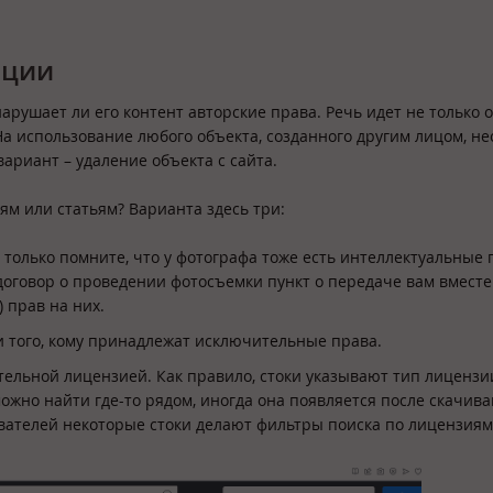
ации
нарушает ли его контент авторские права. Речь идет не только о
. На использование любого объекта, созданного другим лицом, н
вариант – удаление объекта с сайта.
тям или статьям? Варианта здесь три:
 только помните, что у фотографа тоже есть интеллектуальные 
договор о проведении фотосъемки пункт о передаче вам вместе
 прав на них.
и того, кому принадлежат исключительные права.
тельной лицензией. Как правило, стоки указывают тип лицензи
жно найти где-то рядом, иногда она появляется после скачив
зователей некоторые стоки делают фильтры поиска по лицензиям