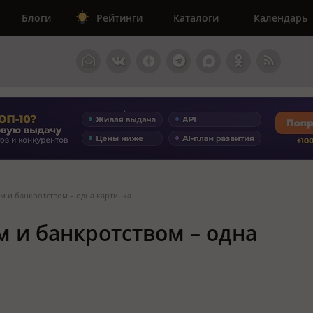
Блоги
Рейтинги
Каталоги
Календарь
м и банкротством – одна картинка
 и банкротством – одна