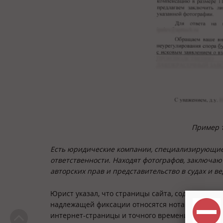
Пример 
Есть юридические компании, специализирующиес
ответственности. Находят фотографов, заключаю
авторских прав и представительство в судах и ве
Юрист указал, что страницы сайта, содержащие
надлежащей фиксации относятся нотариальный п
интернет-страницы и точного времени получени