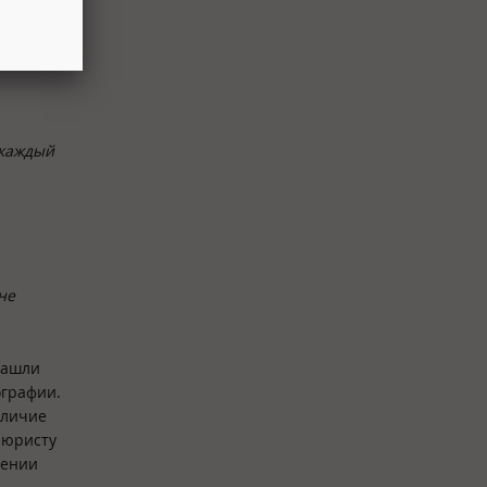
о просят
ния,
 каждый
не
Нашли
ографии.
аличие
 юристу
лении