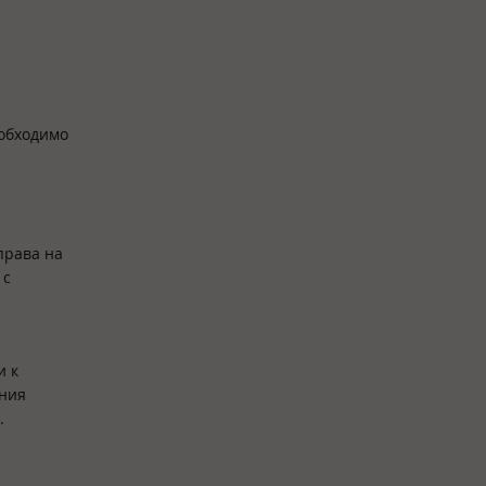
еобходимо
права на
 с
и к
ания
.