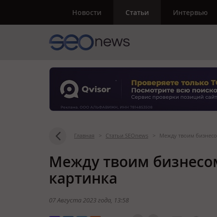
Новости
Статьи
Интервью
Главная
>
Статьи SEOnews
>
Между твоим бизнесо
Между твоим бизнесом
картинка
07 Августа 2023 года
, 13:58