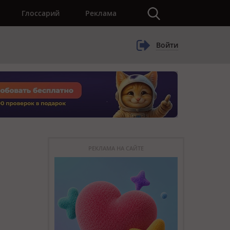
×
Глоссарий
Реклама
Войти
РЕКЛАМА НА САЙТЕ