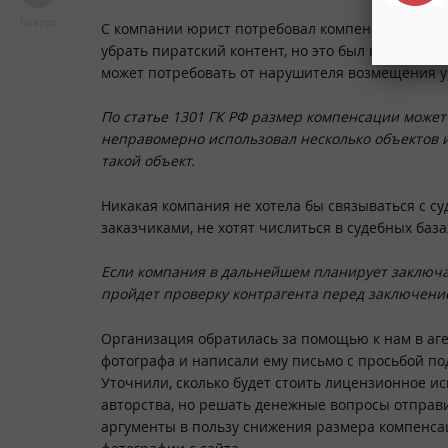
Наверх
С компании юрист потребовал компенсацию в раз
убрать пиратский контент, но это был не тот слу
может потребовать от нарушителя возмещения 
По статье 1301 ГК РФ размер компенсации может 
неправомерно использовал несколько объектов и
такой объект.
Никакая компания не хотела бы связываться с су
заказчиками, не хотят числиться в судебных база
Если компания в дальнейшем планирует заключат
пройдет проверку контрагента перед заключение
Организация обратилась за помощью к нам в аге
фотографа и написали ему письмо с просьбой по
Уточнили, сколько будет стоить лицензионное и
авторства, но решать денежные вопросы отправи
аргументы в пользу снижения размера компенса