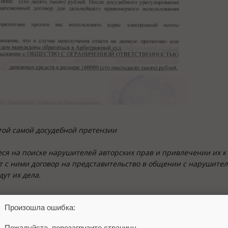
той самой досудебной претензии
я на поиске нарушителей авторских прав и привлечении их к
т с ними договор на представительство в общении с нарушител
дут их дела.
 нелицензионный контент, надлежащим образом зафиксированы
Произошла ошибка:
ротокол осмотра сайта, а также скриншоты с указанием адреса
я скрина или видеофиксация нарушения.
Пожалуйста, перезагрузите страницу.