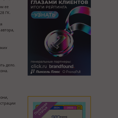
ом ее
28 ГК.
ия
 автора,
аких
ть дело.
кона.
они,
юстрации