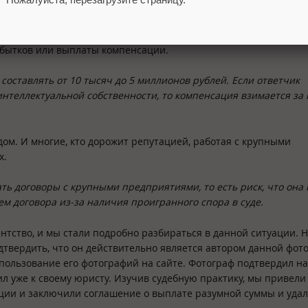
мере 110 тысяч рублей. Да, возможен вариант, когда вас прост
чай. Автор, чьей фотографией воспользовались без его разреше
убытков или выплаты компенсации.
составлять от 10 тысяч до 5 миллионов рублей. Если ответчик
нтеллектуальной собственности, то компенсация взимается за
дом. И многие, кто дорожит репутацией, работая с крупными
х.
ь договоры с крупными предприятиями, то есть риск, что она 
м договора из-за наличия проигранного спора в суде.
нтство, и мы стали подробно разбираться в данной ситуации. 
дтвердить, что он действительно является автором данной фот
спользование его фотографий на сайте. Фотограф подтвердил н
л уже к своему юристу. Изучив судебную практику, мы привели
ции и заключили соглашение о выплате разумной суммы и уда