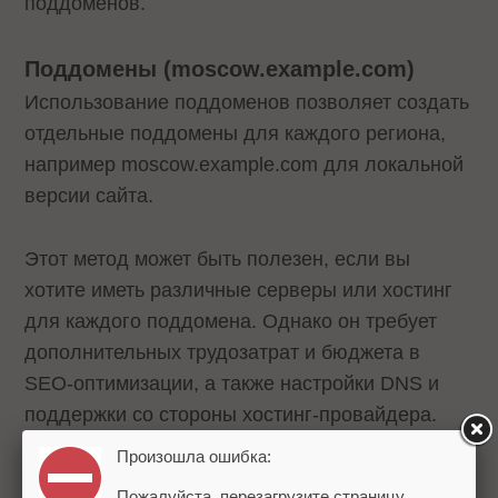
поддоменов.
Поддомены (moscow.example.com)
Использование поддоменов позволяет создать
отдельные поддомены для каждого региона,
например moscow.example.com для локальной
версии сайта.
Этот метод может быть полезен, если вы
хотите иметь различные серверы или хостинг
для каждого поддомена. Однако он требует
дополнительных трудозатрат и бюджета в
SEO-оптимизации, а также настройки DNS и
поддержки со стороны хостинг-провайдера.
Произошла ошибка:
Доменные зоны (example.ru)
Пожалуйста, перезагрузите страницу.