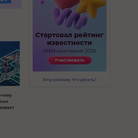
Хочу рекламу. Что делать?
очему
мных
аивает