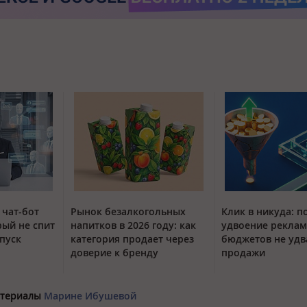
 чат-бот
Рынок безалкогольных
Клик в никуда: п
рый не спит
напитков в 2026 году: как
удвоение рекла
тпуск
категория продает через
бюджетов не удв
доверие к бренду
продажи
материалы
Марине Ибушевой