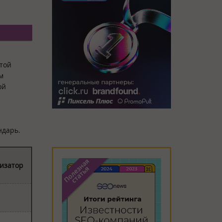
той
м
ой
ндарь.
изатор