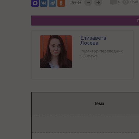
Шрифт:
0
13548
Елизавета
Лосева
Редактор-переводчик
SEOnews
Тема