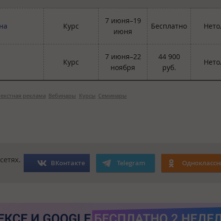
7 июня–19
на
Курс
Бесплатно
Нето
июня
7 июня–22
44 900
Курс
Нето
ноября
руб.
екстная реклама
Вебинары
Курсы
Семинары
сетях.
ВКонтакте
Telegram
Одноклассн