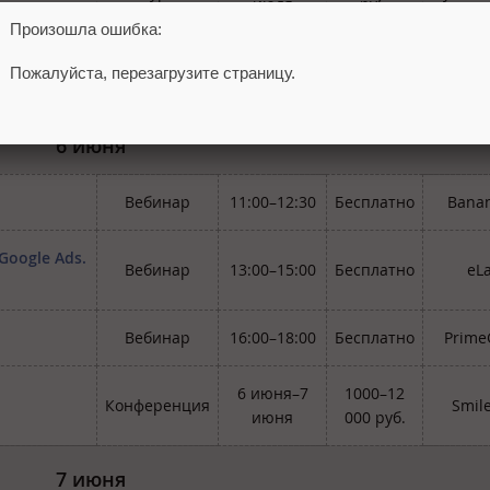
июля
руб.
Произошла ошибка:
5 июня–6
24 900
Курс
Нето
Пожалуйста, перезагрузите страницу.
августа
руб.
6 июня
Вебинар
11:00–12:30
Бесплатно
Bana
Google Ads.
Вебинар
13:00–15:00
Бесплатно
eL
Вебинар
16:00–18:00
Бесплатно
Prime
6 июня–7
1000–12
Конференция
Smil
июня
000 руб.
7 июня