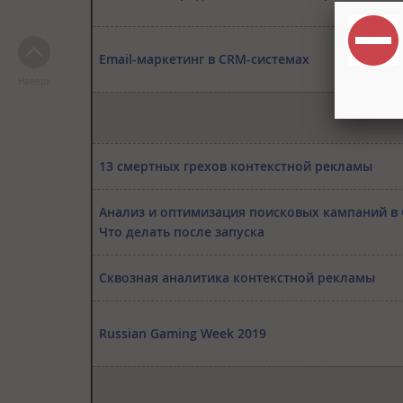
Email-маркетинг в CRM-системах
Наверх
13 смертных грехов контекстной рекламы
Анализ и оптимизация поисковых кампаний в 
Что делать после запуска
Сквозная аналитика контекстной рекламы
Russian Gaming Week 2019