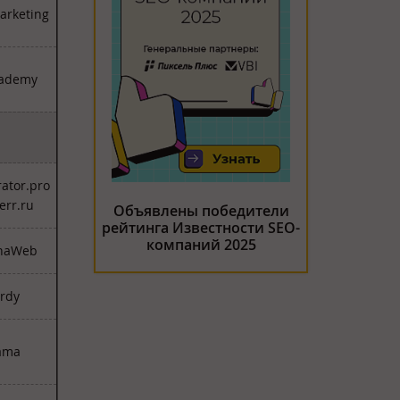
arketing
ademy
rator.pro
err.ru
Объявлены победители
рейтинга Известности SEO-
компаний 2025
naWeb
erdy
ama