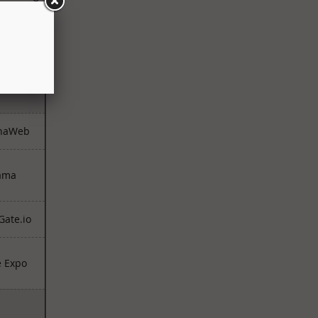
логия
naWeb
ama
Gate.io
e Expo