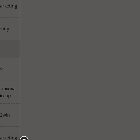
arketing
enity
ori
с-школа
Group
2win
arketing