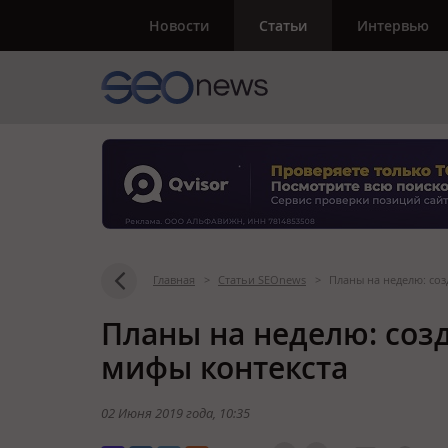
Новости
Статьи
Интервью
Главная
>
Статьи SEOnews
>
Планы на неделю: со
Планы на неделю: соз
мифы контекста
02 Июня 2019 года
, 10:35