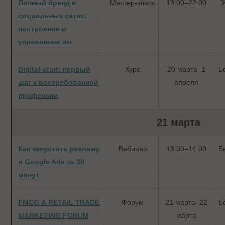
Личный бренд в
Мастер-класс
19:00–22:00
3
социальных сетях:
построение и
управление им
Digital-start: первый
Курс
20 марта–1
Б
шаг к востребованной
апреля
профессии
21 марта
Как запустить рекламу
Вебинар
13:00–14:00
Б
в Google Ads за 30
минут
FMCG & RETAIL TRADE
Форум
21 марта–22
Б
MARKETING FORUM
марта