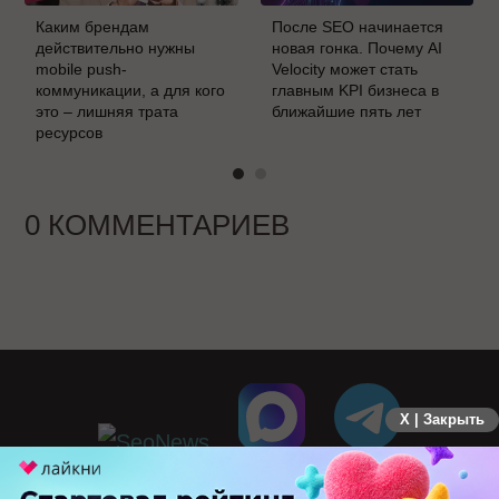
Каким брендам
После SEO начинается
действительно нужны
новая гонка. Почему AI
mobile push-
Velocity может стать
коммуникации, а для кого
главным KPI бизнеса в
это – лишняя трата
ближайшие пять лет
ресурсов
0 КОММЕНТАРИЕВ
X | Закрыть
ПЕРЕЙТИ НА ПОЛНУЮ ВЕРСИЮ