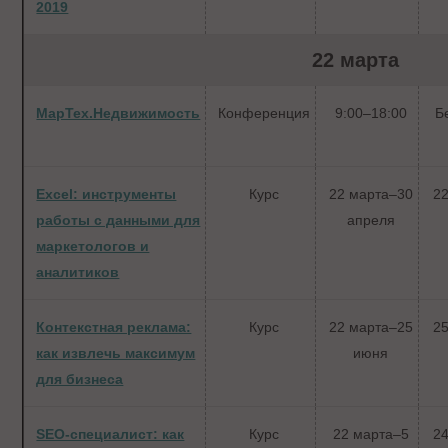
2019
22 марта
МарТех.Недвижимость
Конференция
9:00–18:00
Б
Excel: инструменты
Курс
22 марта–30
22
работы с данными для
апреля
маркетологов и
аналитиков
Контекстная реклама:
Курс
22 марта–25
25
как извлечь максимум
июня
для бизнеса
SEO-специалист: как
Курс
22 марта–5
24