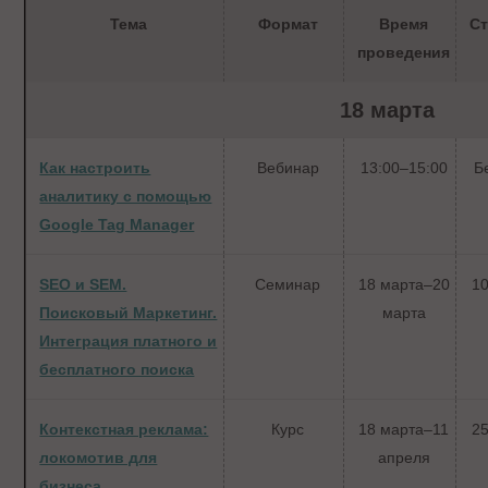
Тема
Формат
Время
С
проведения
18 марта
Как настроить
Вебинар
13:00–15:00
Б
аналитику с помощью
Google Tag Manager
SEO и SEM.
Семинар
18 марта–20
10
Поисковый Маркетинг.
марта
Интеграция платного и
бесплатного поиска
Контекстная реклама:
Курс
18 марта–11
25
локомотив для
апреля
бизнеса