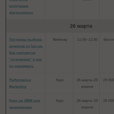
репутация,
инструменты
26 марта
Паттерны выбора
Вебинар
11:00–12:30
Беспл
доноров от lun.ua.
Как считаются
“пузомерки” и как
их оценивать
Performance
Курс
26 марта–25
29 000
Marketing
апреля
Курс по SMM для
Курс
26 марта–25
28 000
начинающих
апреля