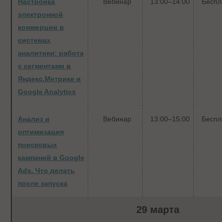
Настройка
Вебинар
13:00–14:00
Беспл
электронной
коммерции в
системах
аналитики: работа
с сегментами в
Яндекс.Метрике и
Google Analytics
Анализ и
Вебинар
13:00–15:00
Беспл
оптимизация
поисковых
кампаний в Google
Ads. Что делать
после запуска
29 марта