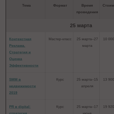
Тема
Формат
Время
Стоим
проведения
25 марта
Контекстная
Мастер-класс
25 марта–27
10 000
Реклама.
марта
Стратегия и
Оценка
Эффективности
SMM в
Курс
25 марта–15
13 900
недвижимости
апреля
2019
PR в digital:
Курс
25 марта–17
19 920
стратегия,
июня