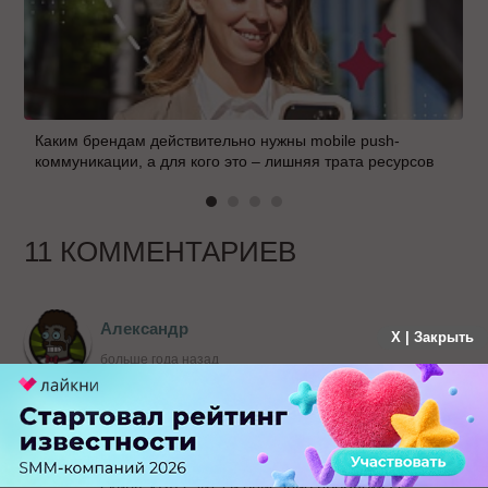
Каким брендам действительно нужны mobile push-
коммуникации, а для кого это – лишняя трата ресурсов
11 КОММЕНТАРИЕВ
Александр
X | Закрыть
больше года назад
Добрый день Александр. Во-первых спасибо за
статью-хороший материал и правдивый. Во-
вторых можно ли Вам задать вопрос по своему
сайту, видел в комментариях адрес почты
doctor@siteclinic.ru
, Вы не против если на него
скину УРЛ сайта и описание проблемы с