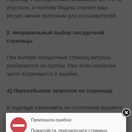
упустили, и поэтому Яндекс считает ваш
ресурс менее полезным для пользователей.
2. Неправильный выбор посадочной
страницы
При выборе посадочных страниц запросы
разбиваются на группы. При этом наиболее
часто встречаются 2 ошибки.
А) Переизбыток запросов на странице
В надежде сэкономить на ссылочном бюджете
оптимизаторы стараются продвигать на одной
Произошла ошибка:
странице как можно больше запросов. В итоге
Пожалуйста, перезагрузите страницу.