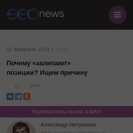
≡
11 Февраля 2013
в 12:51
Почему «залипают»
позиции? Ищем причину
11
54421
Подпишитесь на нас в MAX
Александр Явтушенко