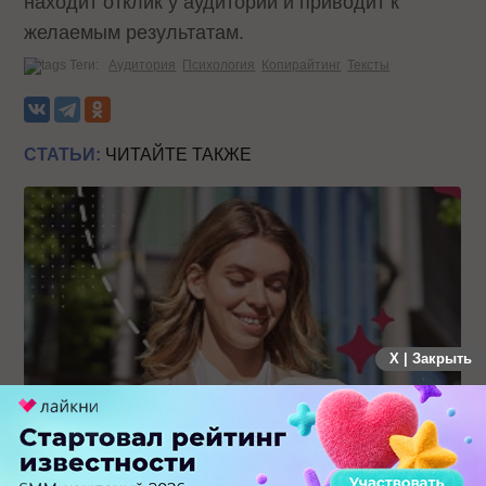
находит отклик у аудитории и приводит к
желаемым результатам.
Теги:
Аудитория
Психология
Копирайтинг
Тексты
СТАТЬИ:
ЧИТАЙТЕ ТАКЖЕ
X | Закрыть
Каким брендам действительно нужны mobile push-
коммуникации, а для кого это – лишняя трата ресурсов