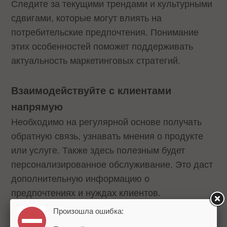
Следите за текущими трендами и культурными
сдвигами, которые могут влиять на
потребительские предпочтения. Понимание
этих особенностей поможет поддерживать
актуальность маркетинговых стратегий.
Взаимодействуйте с клиентами
напрямую
Необходимо на регулярной основе получать
обратную связь, узнавать мнения о продукте
или услуге. Также здесь полезным будет
персонализированное обслуживание. Это даст
дополнительную информацию о
предпочтениях и нуждах клиентов.
Произошла ошибка:
Как повлиять на потребителя