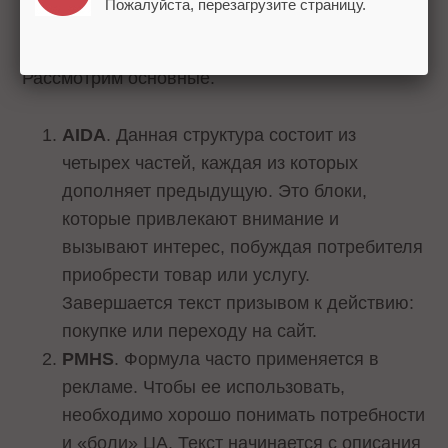
Пожалуйста, перезагрузите страницу.
Существует несколько формул-структур для
создания эффективных продающих текстов.
Рассмотрим основные.
AIDA
. Данная структура состоит из
четырех частей, каждая из которых
дополняет предыдущую. Это блоки,
которые привлекают внимание и
вызывают интерес, побуждая потребителя
приобрести товар или услугу.
Завершается текст призывом к действию:
покупке или переходу на сайт.
PMHS
. Формула часто применяется в
рекламе. Чтобы ее использовать,
необходимо хорошо понимать потребности
и «боли» ЦА. Текст начинается с описания