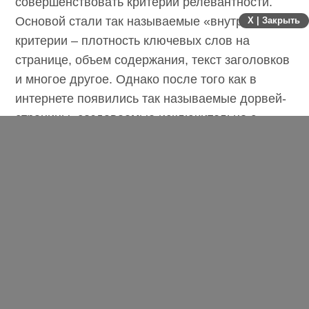
точностью поисковой выдачи – поисковые
машины были вынуждены разрабатывать и
X | Закрыть
совершенствовать критерии релевантности.
Основой стали так называемые «внутренние»
критерии – плотность ключевых слов на
странице, объем содержания, текст
заголовков и многое другое. Однако после
того как в интернете появились так
называемые дорвей-страницы, создаваемые
исключительно с целью всеми правдами и
неправдами поднять рейтинг сайта,
появилась и насущная потребность в
разработке «внешних» критериев
релевантности.
Принцип цитируемости