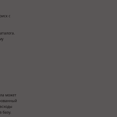
оиск с
аталога.
му
ала может
трованный
расходы
 базу.