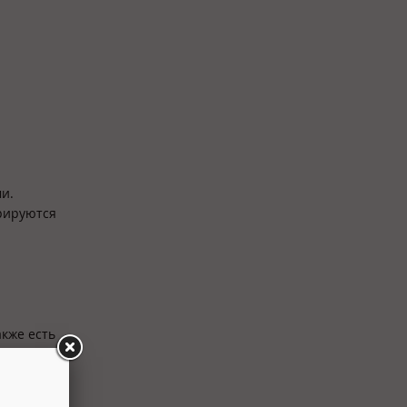
и.
рируются
кже есть