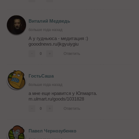
Виталий Медведь
больше года назад
А у гудньюса - медитация :)
gooodnews.ru/jkgyuiygiu
-
0
+
Ответить
ГостьСаша
больше года назад
а мне еще нравится у Юлмарта.
m.ulmart.ru/goods/1031828
-
0
+
Ответить
Павел Чернозубенко