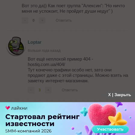
Вот это да)) Как поет группа "Алексин": "Но ничто
меня не успокоит, Не пройдет души недуг" )
-
0
+
Ответить
Loptar
больше года назад
Вот ещё неплохой пример 404 -
hostiq.com.ua/404/
Тут конечно графики особо нет, зато они
продают даже с этой страницы. Можно взять на
заметку интернет-магазинам.
-
3
+
Ответить
X | Закрыть
Замечательный Гость
больше года назад
У вас самая клёвая страница, Сеоньюз! Ёжик
рулит )))