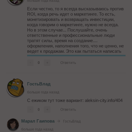
больше года назад
Если честно, то я всегда высказываюсь против
ROI, когда речь идет о маркетинге. То есть,
монетизировать и возвращать инвестиции,
когда говорим о маркетинге, нужно не всегда.
Но в этом случае... Послушайте, очень
ответственные и профессиональные люди
тратят силы, время на создание....
оформления, наполнения того, что не ценно, не
ведет к продажам. Это как пытаться написать
живописный шедевр мирового уровня за
ржавом заборе, вперемежку с нецензурными
-
0
+
Ответить
надписями, понимая, что этот забор через вре...
ГостьВлад
больше года назад
С ежиком тут тоже вариант: aleksin-city.info/404
-
0
+
Ответить
Марал Гаипова
ГостьВлад
больше года назад