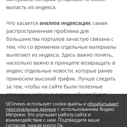
выпасть из индекса.
Что касается
анализа индексации
, самая
распространенная проблема для
большинства порталов зачастую связана с
тем, что со временем отдельные материалы
вылетают из индекса. Здесь важно понять,
насколько важно в принципе возвращать в
индекс отдельные новости, которые ранее
приносили высокий трафик. Лучше следить
за тем, чтобы на сайте были полезные
страницы, которые в дальнейшем будут
приносить стабильный трафик. Как правило,
SEOnews использует cookie-файлы и
обрабатывает
персональные данные
с использованием Яндекс
это страницы категорий. Биться за
Метрики. Это улучшает работу сайта и
отдельные новости есть смысл далеко не
взаимодействие с ним. Подтвердите ваше
согласие, нажав кнопу Ок.
всегда.