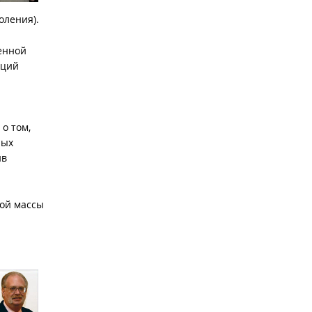
оления).
енной
аций
о том,
ных
ив
ной массы