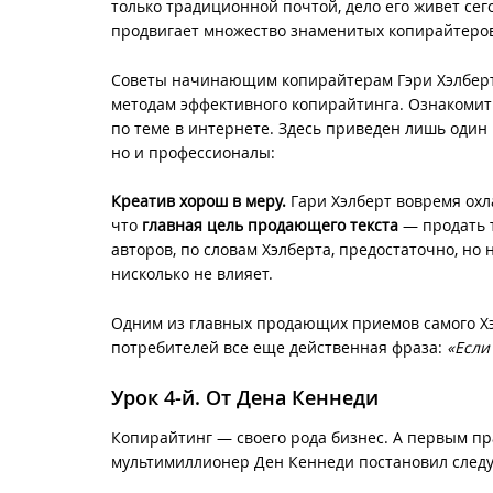
только традиционной почтой, дело его живет сег
продвигает множество знаменитых копирайтеров,
Советы начинающим копирайтерам Гэри Хэлберт
методам эффективного копирайтинга. Ознакомит
по теме в интернете. Здесь приведен лишь один 
но и профессионалы:
Креатив хорош в меру.
Гари Хэлберт вовремя охл
что
главная цель продающего текста
— продать т
авторов, по словам Хэлберта, предостаточно, но
нисколько не влияет.
Одним из главных продающих приемов самого Хэ
потребителей все еще действенная фраза:
«Если
Урок 4-й. От Дена Кеннеди
Копирайтинг — своего рода бизнес. А первым п
мультимиллионер
Ден Кеннеди
постановил след