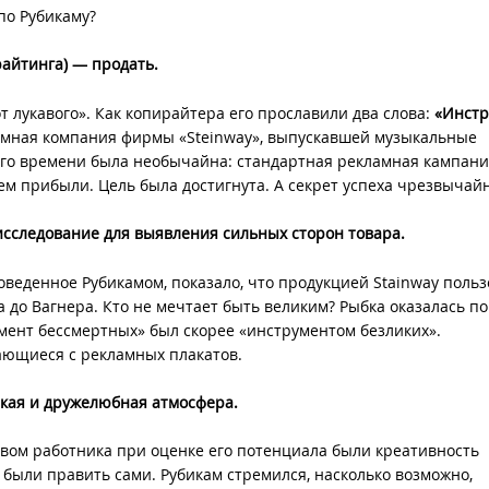
по Рубикаму?
райтинга) — продать.
от лукавого». Как копирайтера его прославили два слова:
«Инстр
ламная компания фирмы «Steinway», выпускавшей музыкальные
ого времени была необычайна: стандартная рекламная кампан
м прибыли. Цель была достигнута. А секрет успеха чрезвычайн
исследование для выявления сильных сторон товара.
оведенное Рубикамом, показало, что продукцией Stainway польз
 до Вагнера. Кто не мечтает быть великим? Рыбка оказалась п
мент бессмертных» был скорее «инструментом безликих».
ающиеся с рекламных плакатов.
ская и дружелюбная атмосфера.
вом работника при оценке его потенциала были креативность
были править сами. Рубикам стремился, насколько возможно,