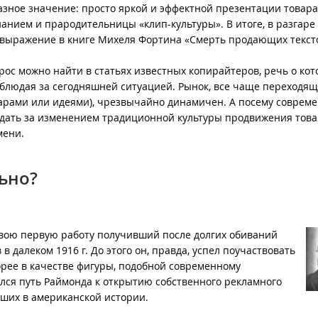
азное значение: просто яркой и эффектной презентации товара
анием и прародительницы «клип-культуры». В итоге, в разгаре
о выражение в книге Михеля Фортина «Смерть продающих текст
рос можно найти в статьях известных копирайтеров, речь о ко
аблюдая за сегодняшней ситуацией. Рынок, все чаще переходя
арами или идеями), чрезвычайно динамичен. А посему соврем
дать за изменением традиционной культуры продвижения тов
мени.
ьно?
вою первую работу получивший после долгих обиваний
 далеком 1916 г. До этого он, правда, успел поучаствовать
рее в качестве фигуры, подобной современному
чался путь Раймонда к открытию собственного рекламного
йших в американской истории.