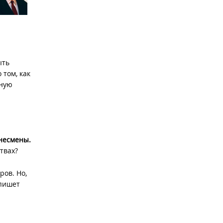
ыть
 том, как
бную
несмены.
твах?
ров. Но,
 пишет