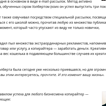
одня в основном в виде e-mail-рассылок. Метод активно
 обученных сэром Хэлбертом (коих он успел выпустить три пок
 также озвучивал посредством специальной рассылки, посвящ
ься с его школой можно, прочитав любую из множества публик
момент, который часто упускают из виду не только новички,
адил пыл множества экстраординарных рекламистов, напомнив 
овар или услугу, а копирайтера — заработать деньги. Креатив
 на вес кошелька в подавляющем большинстве случаев их креат
лберта была сегодня уже несколько приевшаяся, но для огром
 вы этим интересуетесь, прочтите. И это изменит вашу жизнь»
.
равилом успеха для любого бизнесмена копирайтер —
ующее: