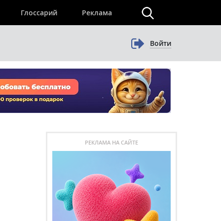
×
Глоссарий
Реклама
Войти
РЕКЛАМА НА САЙТЕ