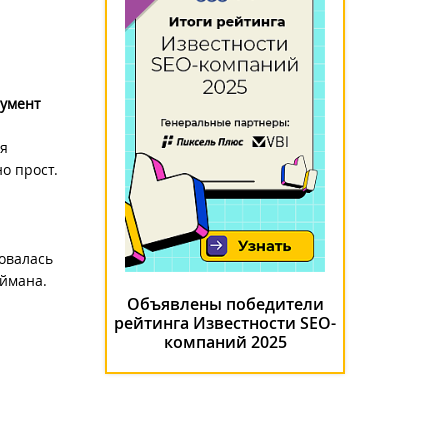
умент
ия
о прост.
овалась
оймана.
Объявлены победители
рейтинга Известности SEO-
компаний 2025