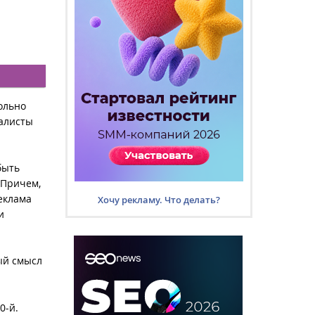
ольно
иалисты
быть
 Причем,
еклама
Хочу рекламу. Что делать?
и
ый смысл
0-й.