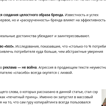
я создания целостного образа бренда.
Известность и успех
ервое, но и «раскрученность» бренда влияет на эффективность
реальные достоинства убеждают и заинтересовывают.
о «test».
Исследования, показавшие, что «столько-то % потреб
ивлечь потребителя куда больше, чем абстрактные уверения
то
реклама — не война
. Агрессия в продающем тексте неуместна
ателю «спасибо» всегда окупятся с лихвой.
го слова, о которых рассказано в данной статье, стал сэр
как «печатный принц». Именно он запустил в массовый
 на то, что сам гуру копирайтинга всегда пользовался