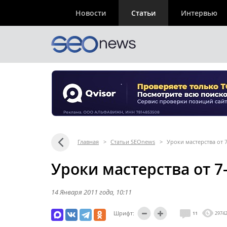
Новости
Статьи
Интервью
Главная
>
Статьи SEOnews
>
Уроки мастерства от 
Уроки мастерства от 
14 Января 2011 года
, 10:11
Шрифт:
11
2974