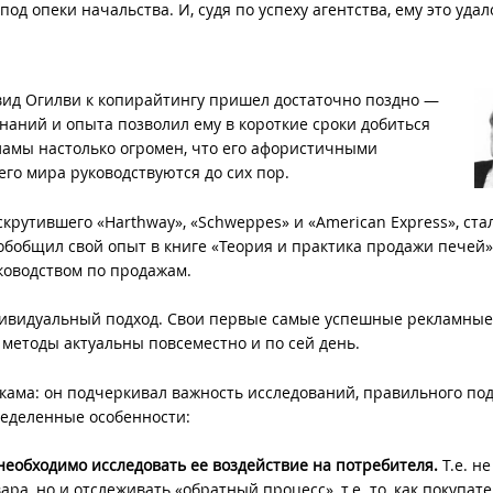
д опеки начальства. И, судя по успеху агентства, ему это удал
вид Огилви
к копирайтингу пришел достаточно поздно —
знаний и опыта позволил ему в короткие сроки добиться
ламы настолько огромен, что его афористичными
го мира руководствуются до сих пор.
рутившего «Harthway», «Schweppes» и «American Express», стал
 обобщил свой опыт в книге «Теория и практика продажи печей»
уководством по продажам.
дивидуальный подход. Свои первые самые успешные рекламные
о методы актуальны повсеместно и по сей день.
кама: он подчеркивал важность исследований, правильного по
ределенные особенности:
необходимо исследовать ее воздействие на потребителя.
Т.е. не
ра, но и отслеживать «обратный процесс», т.е. то, как покупат