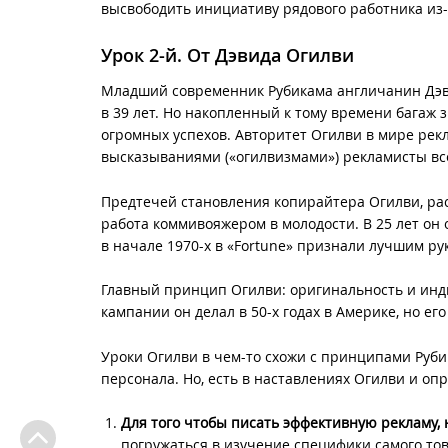
высвободить инициативу рядового работника из-по
Урок 2-й. От Дэвида Огилви
Младший современник Рубикама англичанин
Дэ
в 39 лет. Но накопленный к тому времени багаж 
огромных успехов. Авторитет Огилви в мире рек
высказываниями («огилвизмами») рекламисты все
Предтечей становления копирайтера Огилви, раск
работа коммивояжером в молодости. В 25 лет он
в начале 1970-х в «Fortune» признали лучшим р
Главный принцип Огилви: оригинальность и ин
кампании он делал в 50-х годах в Америке, но ег
Уроки Огилви в чем-то схожи с принципами Руби
персонала. Но, есть в наставлениях Огилви и оп
Для того чтобы писать эффективную рекламу, 
погружаться в изучение специфики самого това