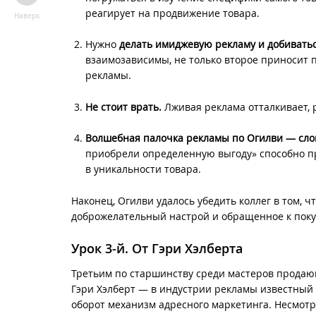
реагирует на продвижение товара.
Наверх
Нужно
делать имиджевую рекламу и добиватьс
взаимозависимы, не только второе приносит п
рекламы.
Не стоит врать.
Лживая реклама отталкивает, 
Волшебная палочка рекламы по Огилви — слов
приобрели определенную выгоду» способно пр
в уникальности товара.
Наконец, Огилви удалось убедить коллег в том, ч
доброжелательный настрой и обращенное к покуп
Урок 3-й. От Гэри Хэлберта
Третьим по старшинству среди мастеров продающе
Гэри Хэлберт
— в индустрии рекламы известный 
оборот механизм адресного маркетинга. Несмотря