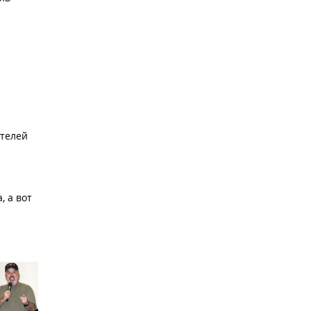
ителей
, а вот