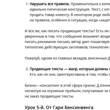
Нарушать все правила.
Применительно к копир
идеально-типическая конструкция. Текст, с к
продать товар клиенту. В некотором роде люба
на правила, особенно в ситуации, когда «зац
И все же, как писать продающие тексты? Есть л
уверенным в том, что сообщение возымеет воздей
писать рекламное письмо, автор дает пошагову
типологию действующих заголовков, технологии 
Пожалуй, одним из главных вкладов, внесенных 
Продающие тексты — жанр, которым должны о
Кто, как не они, заинтересованы в том, чтоб
Бизнес—консалтинг в этой сфере принес Д.Кенне
несмотря на огромные прибыли, получаемые за об
на заказ продающие тексты.
Урок 5-й. От Гари Бенсинвенга