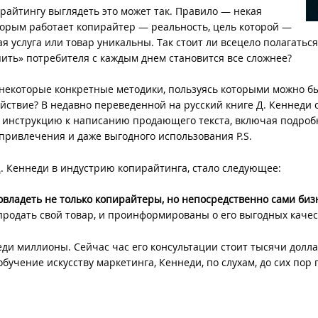
айтингу выглядеть это может так. Правило — некая
оторым работает копирайтер — реальность, цель которой —
я услуга или товар уникальны. Так стоит ли всецело полагаться
епить» потребителя с каждым днем становится все сложнее?
и некоторые конкретные методики, пользуясь которыми можно б
ствие? В недавно переведенной на русский книге Д. Кеннеди о
ю инструкцию к написанию продающего текста, включая подро
привлечения и даже выгодного использования P.S.
Д. Кеннеди в индустрию копирайтинга, стало следующее:
владеть не только копирайтеры, но непосредственно сами биз
ы продать свой товар, и проинформированы о его выгодных качес
ди миллионы. Сейчас час его консультации стоит тысячи долла
учение искусству маркетинга, Кеннеди, по слухам, до сих пор