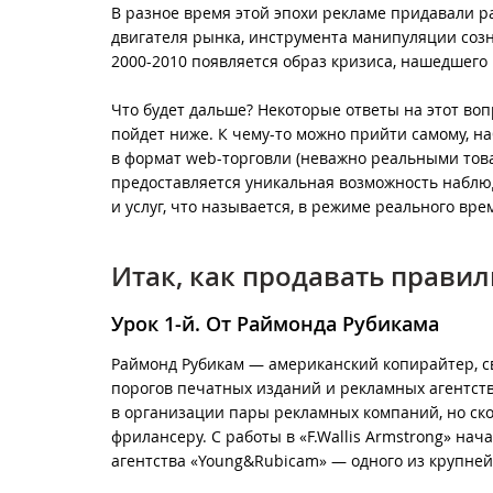
В разное время этой эпохи рекламе придавали р
двигателя рынка, инструмента манипуляции созн
2000-2010 появляется образ кризиса, нашедшег
Что будет дальше? Некоторые ответы на этот воп
пойдет ниже. К чему-то можно прийти самому, н
в формат web-торговли (неважно реальными тов
предоставляется уникальная возможность наблю
и услуг, что называется, в режиме реального вре
Итак, как продавать правил
Урок 1-й. От Раймонда Рубикама
Раймонд Рубикам
— американский копирайтер, с
порогов печатных изданий и рекламных агентств в
в организации пары рекламных компаний, но ско
фрилансеру. С работы в «F.Wallis Armstrong» на
агентства «Young&Rubicam» — одного из крупне