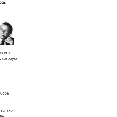
ось.
а его
, которую
дбора
 только
ель