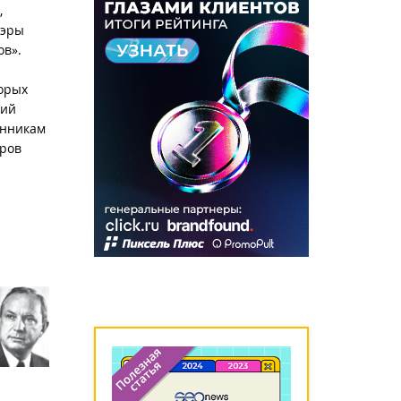
,
 эры
ов».
торых
щий
енникам
аров