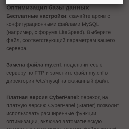
Оптимизация базы данных
Бесплатные настройки
: скачайте архив с
конфигурационными файлами MySQL
(например, с форума LiteSpeed). Выберите
файл, соответствующий параметрам вашего
сервера.
Замена файла my.cnf
: подключитесь к
серверу по FTP и замените файл my.cnf в
директории /etc/mysql на скачанный файл.
Платная версия CyberPanel
: переход на
платную версию CyberPanel (Starter) позволит
использовать расширенные функции
оптимизации, включая автоматическую