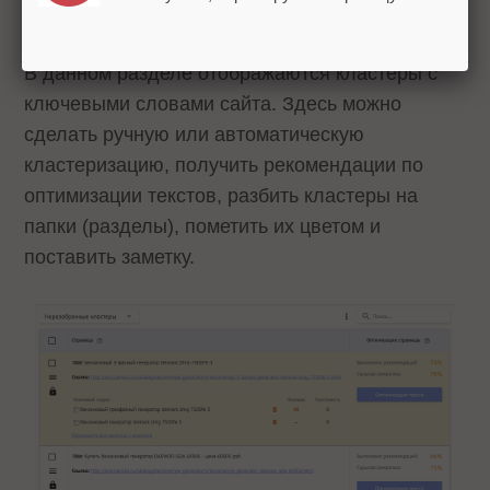
Оптимизация страниц
В данном разделе отображаются кластеры с
ключевыми словами сайта. Здесь можно
сделать ручную или автоматическую
кластеризацию, получить рекомендации по
оптимизации текстов, разбить кластеры на
папки (разделы), пометить их цветом и
поставить заметку.