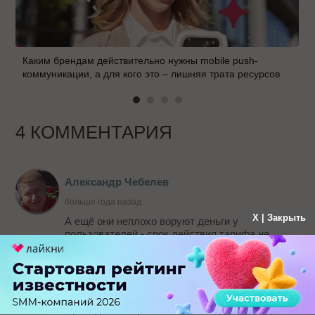
Каким брендам действительно нужны mobile push-
коммуникации, а для кого это – лишняя трата ресурсов
4 КОММЕНТАРИЯ
Александр Чебелев
больше года назад
X | Закрыть
А ещё они неплохо воруют деньги у
пользователей - срок действия тарифа не
месяц, как у них написано, а 30 дней, поэтому
вместо 12 раз в год придется платить 13 раз.
Плюс даже 30 дней неполные выходят -
последний день они не включают в период и
все неиспользуемые лимиты сгорают раньше.
Приходится переплачивать каждый месяц и