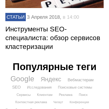
СТАТЬИ
3 Апреля 2018,
в 14:00
Инструменты SEO-
специалиста: обзор сервисов
кластеризации
Популярные теги
Google
Яндекс
Вебмастерам
SEO
Исследования
Поисковые системы
Сервисы
Клиентам
Реклама
Поиск
Контекстная реклама
Чилаут
Конференции