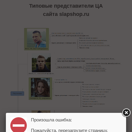
Типовые представители ЦА
сайта slapshop.ru
Произошла ошибка:
Пожалуйста, перезагрузите страницу.