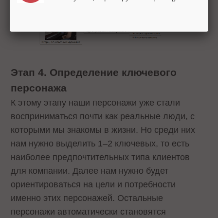
Этап 4. Определение ключевого
персонажа
К этому этапу наши персонажи уже стали
восприниматься почти как реальные люди, с
которыми мы знакомы в жизни. Но среди них
нам нужно выделить 1–2 ключевых, то есть
наиболее предпочтительных типа клиентов
для компании. Далее нам нужно будет
ориентироваться на цели и потребности
именно этих персонажей. Остальные
персонажи автоматически становятся