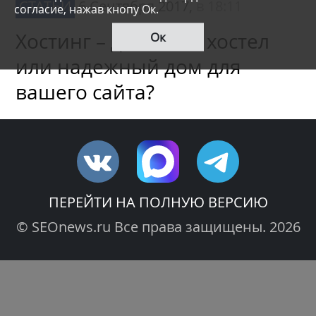
СТАТЬИ
6 Сентября 2017,
в 18:11
согласие, нажав кнопу Ок.
Хостинг – дешевый хостел
Ок
или надежный дом для
вашего сайта?
ПЕРЕЙТИ НА ПОЛНУЮ ВЕРСИЮ
© SEOnews.ru Все права защищены. 2026