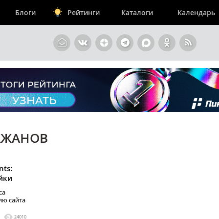
Блоги
Рейтинги
Каталоги
Календарь
АЖАНОВ
nts:
йки
са
ию сайта
24010