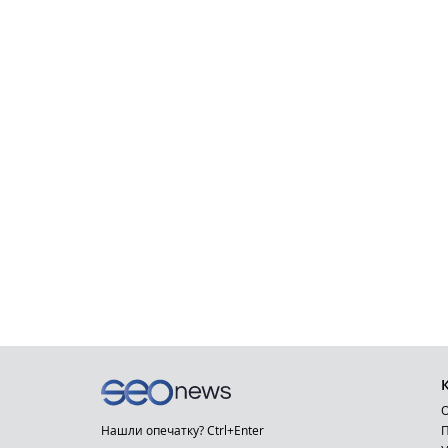
О
Нашли опечатку? Ctrl+Enter
П