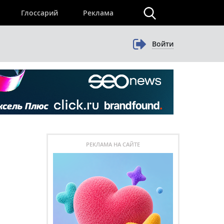
×
Глоссарий
Реклама
Войти
РЕКЛАМА НА САЙТЕ