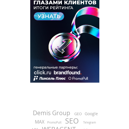
Demis Group
Google
GEO
SEO
MAX
PromoPult
Telegram