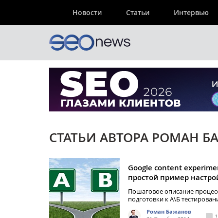
Новости
Статьи
Интервью
СТАТЬИ АВТОРА РОМАН Б
Google content experime
простой пример настро
Пошаговое описание процес
подготовки к А\Б тестирован
Роман Бажанов
1