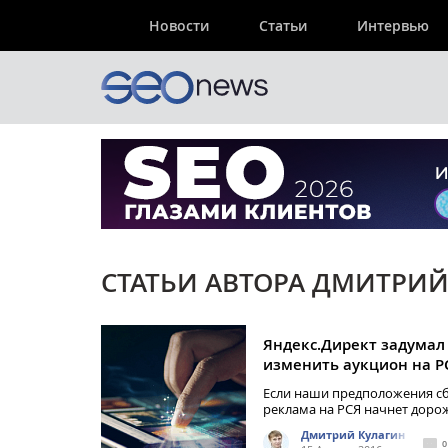
Новости
Статьи
Интервью
СТАТЬИ АВТОРА ДМИТРИЙ
Яндекс.Директ задумал
изменить аукцион на Р
Если наши предположения сб
реклама на РСЯ начнет доро
Дмитрий Кулагин
0