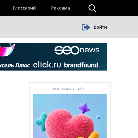
×
Глоссарий
Реклама
Войти
РЕКЛАМА НА САЙТЕ