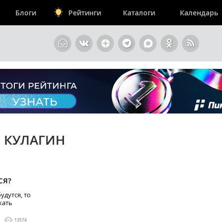
Блоги
Рейтинги
Каталоги
Календарь
 КУЛАГИН
СЯ?
удутся, то
жать
13574