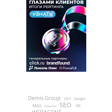
Demis Group
GEO
Google
SEO
MAX
VK
PromoPult