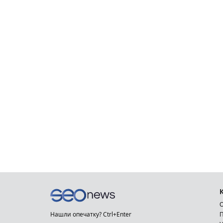
О
Нашли опечатку? Ctrl+Enter
П