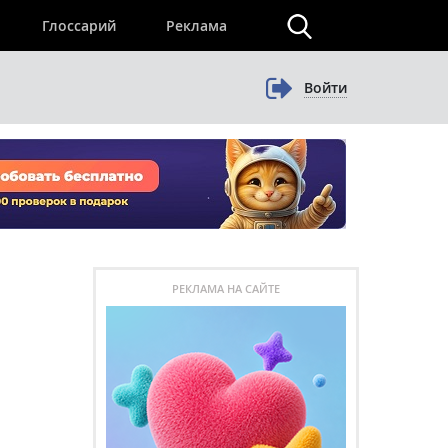
×
Глоссарий
Реклама
Войти
РЕКЛАМА НА САЙТЕ