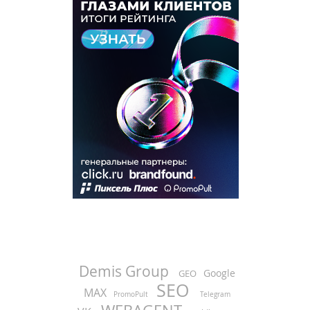
Demis Group
Google
GEO
SEO
MAX
PromoPult
Telegram