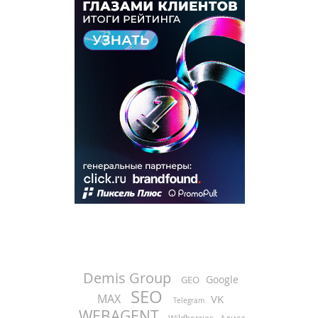
Demis Group
Google
GEO
SEO
MAX
VK
Telegram
WEBAGENT