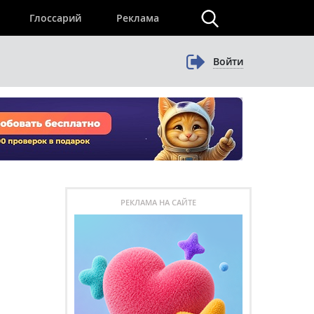
×
Глоссарий
Реклама
Войти
РЕКЛАМА НА САЙТЕ