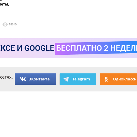
веты,
18310
сетях.
ВКонтакте
Telegram
Одноклассн