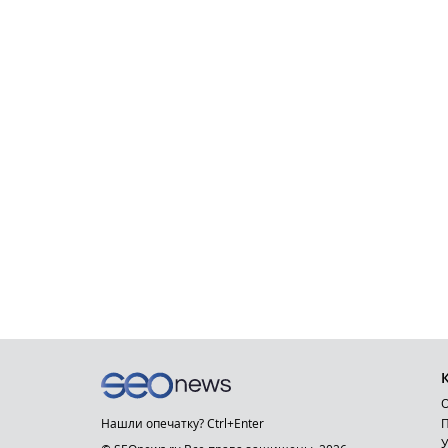
О
Нашли опечатку? Ctrl+Enter
П
У