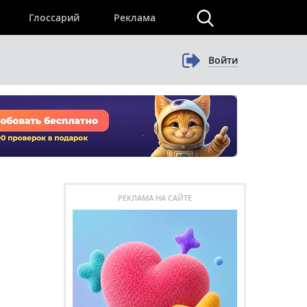
×
Глоссарий
Реклама
Войти
РЕКЛАМА НА САЙТЕ