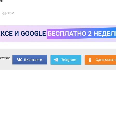
ой
34190
сетях.
ВКонтакте
Telegram
Одноклассн