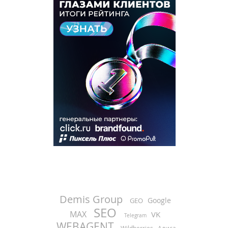
Demis Group
Google
GEO
SEO
MAX
VK
Telegram
WEBAGENT