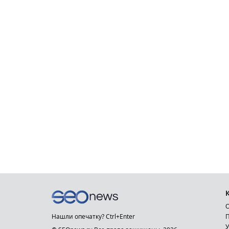
О
Нашли опечатку? Ctrl+Enter
П
У