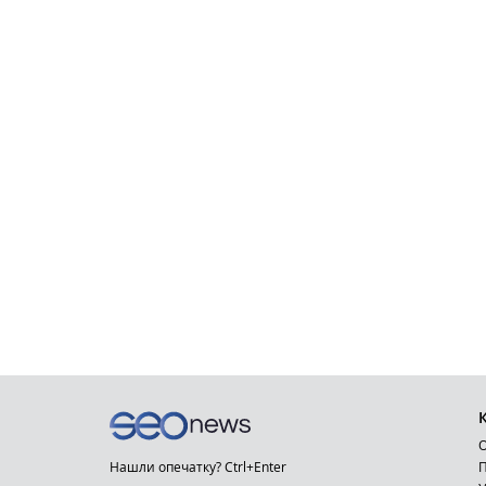
О
Нашли опечатку? Ctrl+Enter
П