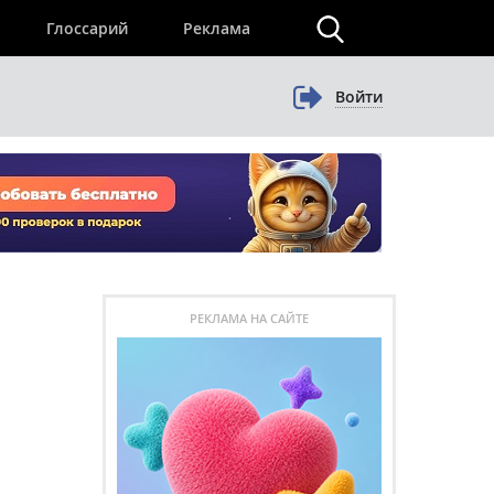
×
Глоссарий
Реклама
Войти
РЕКЛАМА НА САЙТЕ