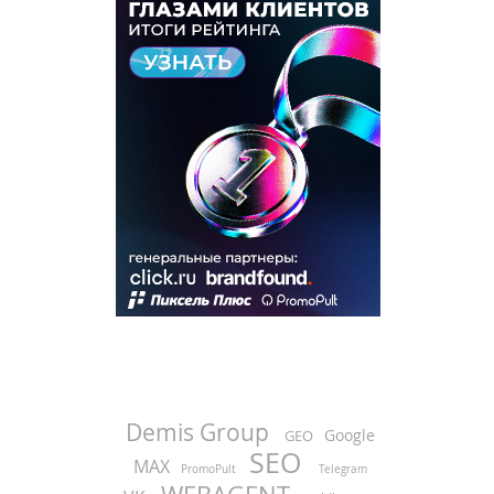
Demis Group
Google
GEO
SEO
MAX
PromoPult
Telegram