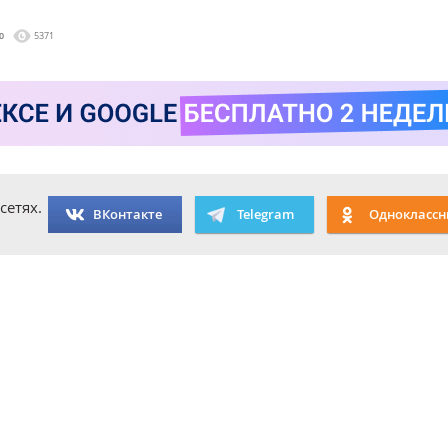
0
5371
сетях.
ВКонтакте
Telegram
Одноклассн