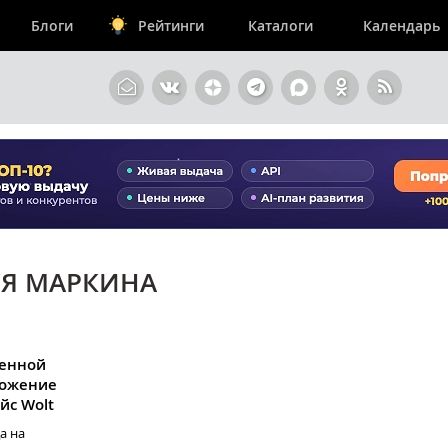
Блоги
Рейтинги
Каталоги
Календарь
ИЯ МАРКИНА
женной
ложение
йс Wolt
а на