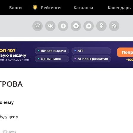
Блоги
Рейтинги
Каталоги
Календарь
ТРОВА
Почему
 будущее у
10746