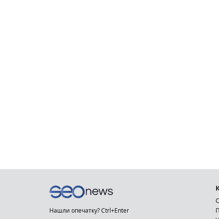
О
Нашли опечатку? Ctrl+Enter
П