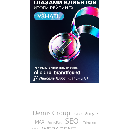
Demis Group
Google
GEO
SEO
MAX
PromoPult
Telegram