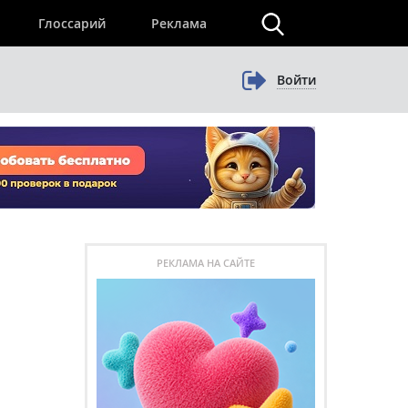
×
Глоссарий
Реклама
Войти
РЕКЛАМА НА САЙТЕ