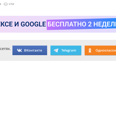
0
6768
сетях.
ВКонтакте
Telegram
Одноклассн