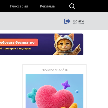
×
Глоссарий
Реклама
Войти
РЕКЛАМА НА САЙТЕ