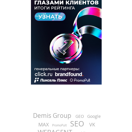
Demis Group
GEO
Google
SEO
MAX
VK
PromoPult