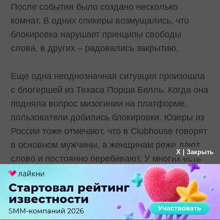
После события было создано несколько
комнат. В одних спикеры возмущались, что
блокировка нарушает принципы свободы
слова, в других – радовались закрытию.
Еще одна неоднозначная ситуация произошла
с блогершей из Техаса Порша Белль. Когда она
подняла вопрос мизогинии на платформе,
пользователи добились блокировки. Юзеры из
России тоже отмечают, что в Clubhouse говорят
в основном мужчины, а женщинам реже дают
X | Закрыть
слово и постоянно перебивают. У многих есть
опасения, что из-за слабой модерации
платформа может использоваться для
распространения конспирологических теорий и
неверной информации.