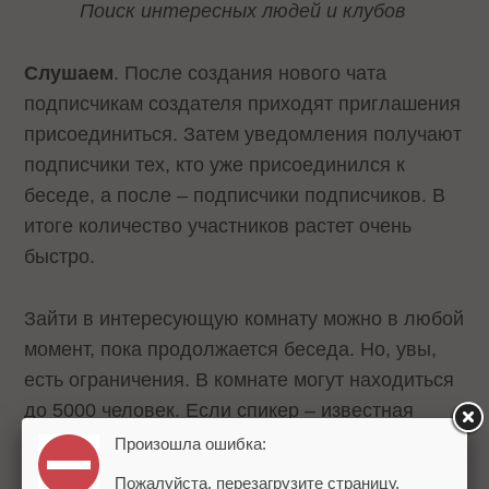
Поиск интересных людей и клубов
Слушаем
. После создания нового чата
подписчикам создателя приходят приглашения
присоединиться. Затем уведомления получают
подписчики тех, кто уже присоединился к
беседе, а после – подписчики подписчиков. В
итоге количество участников растет очень
быстро.
Зайти в интересующую комнату можно в любой
момент, пока продолжается беседа. Но, увы,
есть ограничения. В комнате могут находиться
до 5000 человек. Если спикер – известная
персона, лимит явно усложняет жизнь.
Произошла ошибка:
Например, желающих послушать Илона Маска
Пожалуйста, перезагрузите страницу.