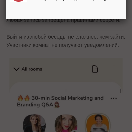
было так много, что пользователи
начали
стримить разговор
на YouTube, хотя
любая запись запрещена правилами соцсети.
Выйти из любой беседы не сложнее, чем зайти.
Участники комнат не получают уведомлений.