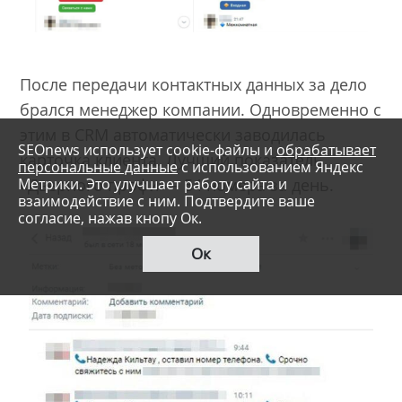
После передачи контактных данных за дело
брался менеджер компании. Одновременно с
этим в CRM автоматически заводилась
SEOnews использует cookie-файлы и
обрабатывает
карточка клиента. Лучший показатель
персональные данные
с использованием Яндекс
Метрики. Это улучшает работу сайта и
«Дверного профи» – 54 номера за день.
взаимодействие с ним. Подтвердите ваше
согласие, нажав кнопу Ок.
Ок