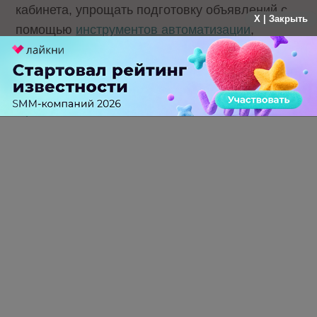
кабинета, упрощать подготовку объявлений с
X | Закрыть
помощью
инструментов автоматизации
,
получать вознаграждение за участие в
партнерской программе
и многое другое.
Оригинал статьи на SEOnews
Теги:
Яндекс
Директ
Реклама
Рекламодателям
Стратегии
Click.ru
0 КОММЕНТАРИЕВ