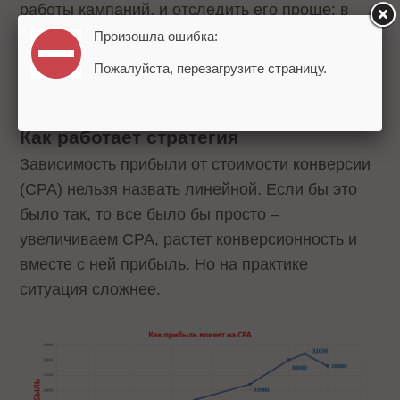
работы кампаний, и отследить его проще: в
«Мастере отчетов» система автоматически
Произошла ошибка:
рассчитывает показатель, вычитая расходы из
Пожалуйста, перезагрузите страницу.
суммарной маржи.
Как работает стратегия
Зависимость прибыли от стоимости конверсии
(CPA) нельзя назвать линейной. Если бы это
было так, то все было бы просто –
увеличиваем CPA, растет конверсионность и
вместе с ней прибыль. Но на практике
ситуация сложнее.