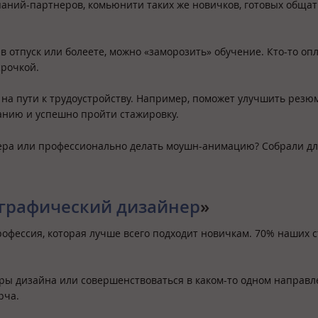
аний-партнеров, комьюнити таких же новичков, готовых общат
 в отпуск или болеете, можно «заморозить» обучение. Кто-то оп
срочкой.
 на пути к трудоустройству. Например, поможет улучшить резюм
ванию и успешно пройти стажировку.
ера или профессионально делать моушн-анимацию? Собрали дл
графический дизайнер
»
офессия, которая лучше всего подходит новичкам. 70% наших с
феры дизайна или совершенствоваться в каком-то одном направл
ерча.