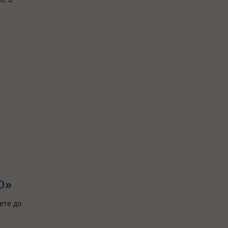
О
»
ете до