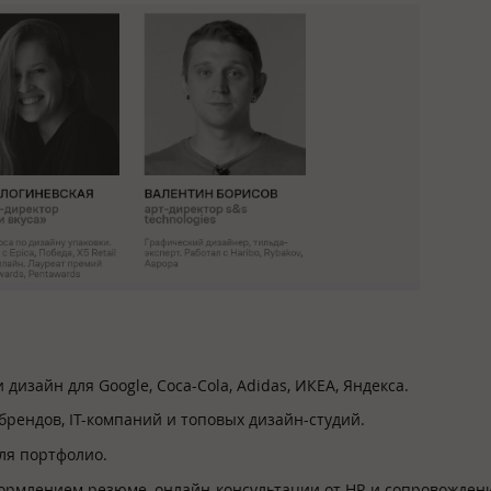
дизайн для Google, Coca-Cola, Adidas, ИКЕА, Яндекса.
рендов, IT-компаний и топовых дизайн-студий.
для портфолио.
ормлением резюме, онлайн-консультации от HR и сопровожден