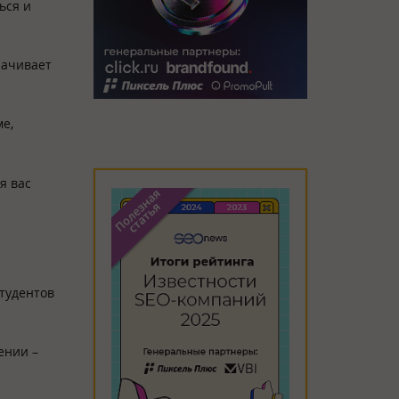
ься и
лачивает
е,
я вас
тудентов
ении –