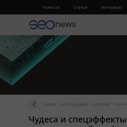
Новости
Статьи
Интервью
Главная
>
Блоги компаний
>
Contented
>
Чудеса
Чудеса и спецэффекты: