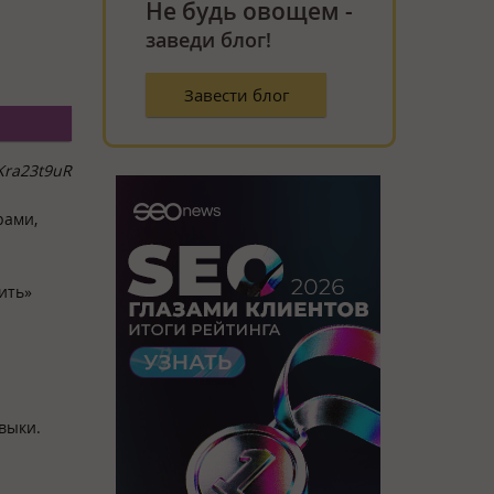
Не будь овощем -
заведи блог!
Завести блог
Kra23t9uR
рами,
ить»
авыки.