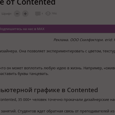
 от Contented
Шрифт:
1
7956
Подпишитесь на нас в MAX
Реклама. ООО Скилфэктори. erid: 
изайнера. Она позволяет экспериментировать с цветом, тексту
 что он может воплотить любую идею в жизнь. Например, «ожив
заставить буквы танцевать.
ьютерной графике в Contented
Contented, 35 000+ человек точечно прокачали дизайнерские н
 занятий. Студентов ждет обратная связь от преподавателей из