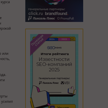
 курса
е
ы
ирокой
р или
ность,
ода.
эти
перты
 усилил