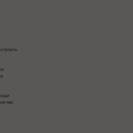
естроить
ыл
ли
мощи
ции мы