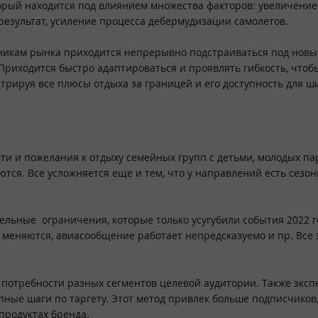
орый находится под влиянием множества факторов: увеличение
 результат, усиление процесса дебермудизации самолетов.
стникам рынка приходится непрерывно подстраиваться под новы
 Приходится быстро адаптироваться и проявлять гибкость, чтоб
трируя все плюсы отдыха за границей и его доступность для ш
сти и пожелания к отдыху семейных групп с детьми, молодых па
ся. Все усложняется еще и тем, что у направлений есть сезон
ельные ограничения, которые только усугубили события 2022 г
меняются, авиасообщение работает непредсказуемо и пр. Все 
 потребности разных сегментов целевой аудитории. Также экс
ные шаги по таргету. Этот метод привлек больше подписчиков,
продуктах бренда.