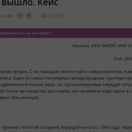
о вышло. Кейс
Шрифт:
0
7547
Подпишитесь на нас в MAX
Реклама. ООО МИОП, ИНН 97
Erid: 2S
аналов продаж. С их помощью можно найти новых клиентов, пов
знеса. Один из самых популярных международных туроператор
родвижения в полной мере. Но, проанализировав текущую ситу
ой статье мы пошагово расскажем, как привлекли аудиторию в 
ерез пять месяцев.
 туризма с богатой историей, берущей начало с 1994 года. Над