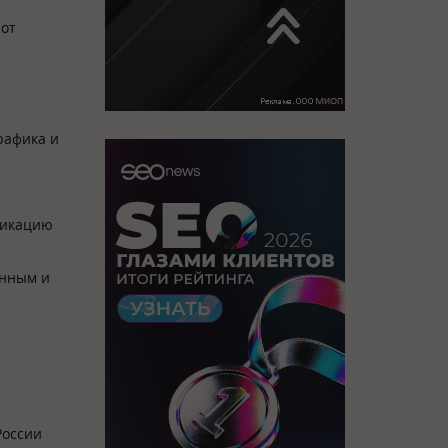
 от
рафика и
ликацию
енным и
России