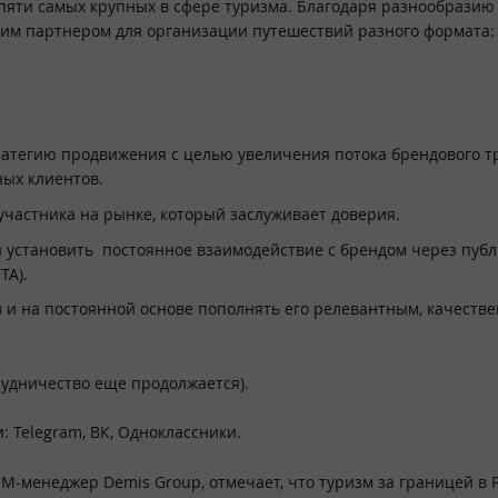
пяти самых крупных в сфере туризма. Благодаря разнообразию
щим партнером для организации путешествий разного формата:
ратегию продвижения с целью увеличения потока брендового т
ных клиентов.
 участника на рынке, который заслуживает доверия.
 установить постоянное взаимодействие с брендом через пуб
TA).
 и на постоянной основе пополнять его релевантным, качеств
рудничество еще продолжается).
 Telegram, ВК, Одноклассники.
M-менеджер Demis Group, отмечает, что туризм за границей в 