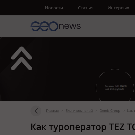
Новости
Статьи
Интервью
Главная
>
Блоги компаний
>
Demis Group
>
Как 
Как туроператор TEZ 