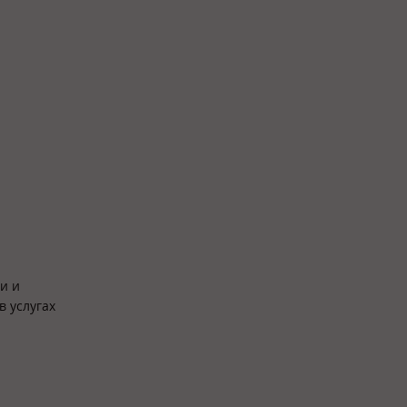
и и
в услугах