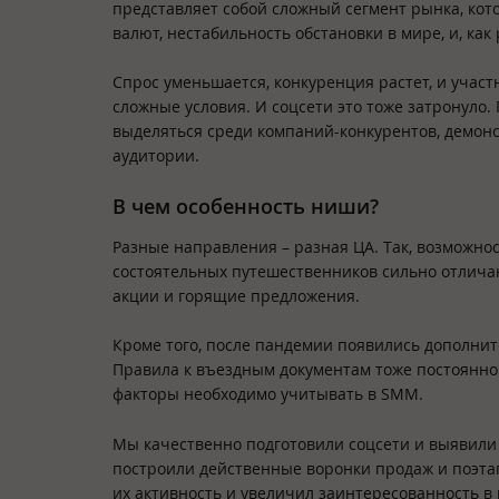
представляет собой сложный сегмент рынка, кот
валют, нестабильность обстановки в мире, и, как
Спрос уменьшается, конкуренция растет, и уча
сложные условия. И соцсети это тоже затронуло.
выделяться среди компаний-конкурентов, демонс
аудитории.
В чем особенность ниши?
Разные направления – разная ЦА. Так, возможно
состоятельных путешественников сильно отличают
акции и горящие предложения.
Кроме того, после пандемии появились дополнит
Правила к въездным документам тоже постоянно 
факторы необходимо учитывать в SMM.
Мы качественно подготовили соцсети и выявили
построили действенные воронки продаж и поэтап
их активность и увеличил заинтересованность в 