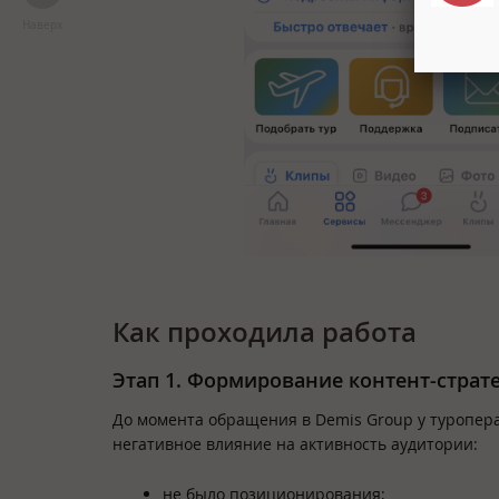
Наверх
Как проходила работа
Этап 1. Формирование контент-страт
До момента обращения в Demis Group у туропера
негативное влияние на активность аудитории:
не было позиционирования;