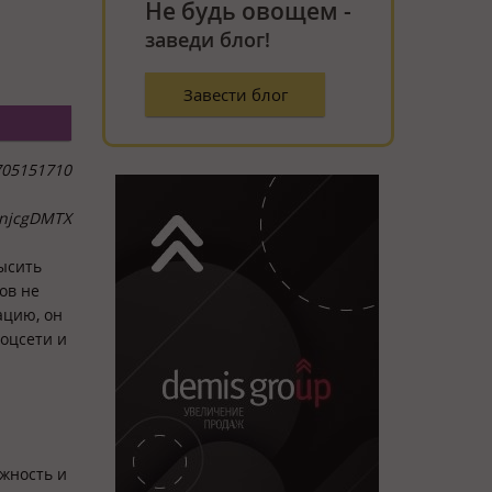
Не будь овощем -
заведи блог!
Завести блог
05151710
DnjcgDMTX
ысить
ов не
ацию, он
соцсети и
ежность и