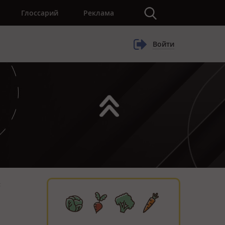
×
Глоссарий
Реклама
Войти
с