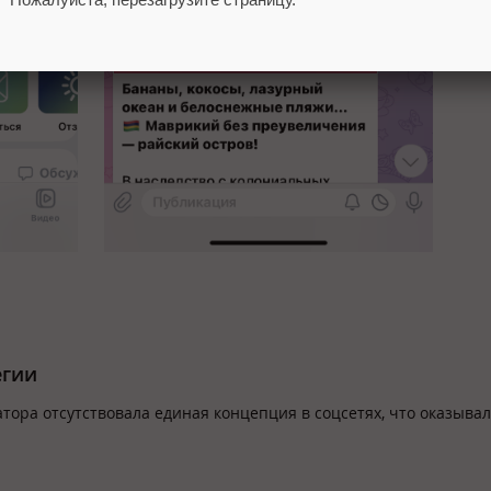
егии
тора отсутствовала единая концепция в соцсетях, что оказыва