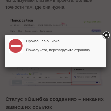
используемая статья» в проекте. Больше
точности там, где она нужна.
Произошла ошибка:
Пожалуйста, перезагрузите страницу.
Статус «Ошибка создания» – никаких
зависших ссылок