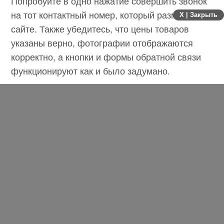
Попробуйте в одно нажатие совершить звонок
на тот контактный номер, который размещен на
X | Закрыть
сайте. Также убедитесь, что цены товаров
указаны верно, фотографии отображаются
корректно, а кнопки и формы обратной связи
функционируют как и было задумано.
4. Измерьте скорость загрузки
Если сайт загружается слишком медленно, это
чревато рядом проблем и требует срочной
доработки. Объективно оценить скорость
загрузки помогает специальный
сервис
PageSpeed Insights
.
__________