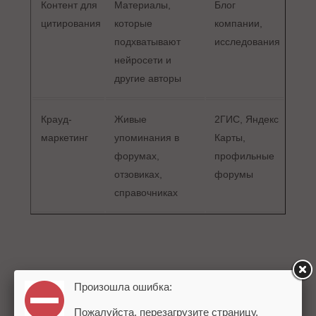
Контент для
Материалы,
Блог
цитирования
которые
компании,
подхватывают
исследования
нейросети и
другие авторы
Крауд-
Живые
2ГИС, Яндекс
маркетинг
упоминания в
Карты,
форумах,
профильные
отзовиках,
форумы
справочниках
Качество ссылочного профиля важнее его
Произошла ошибка:
объема. По моим наблюдениям, сайты,
Пожалуйста, перезагрузите страницу.