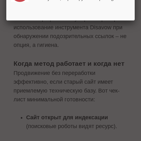
потерявшие позиции в прошлом году, в
большинстве случаев имели токсичные
ссылки в профиле. Регулярная проверка и
использование инструмента Disavow при
обнаружении подозрительных ссылок – не
опция, а гигиена.
Когда метод работает и когда нет
Продвижение без переработки
эффективно, если старый сайт имеет
приемлемую техническую базу. Вот чек-
лист минимальной готовности:
Сайт открыт для индексации
(поисковые роботы видят ресурс).