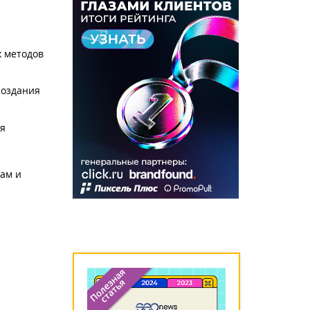
х методов
создания
ия
ам и