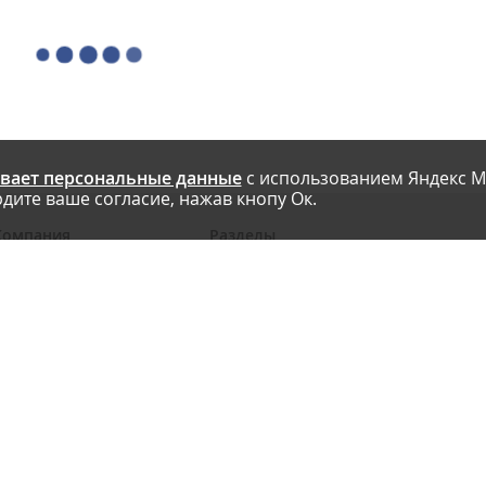
вает персональные данные
с использованием Яндекс М
дите ваше согласие, нажав кнопу Ок.
Компания
Разделы
 проекте
Новости
риглашаем авторов
Статьи
словия публикации
Интервью
онтакты
Блоги компаний
Правила
Рейтинги SEO-компаний
арта сайта
Календарь событий
бработка ПД
Каталог компаний
Каталог сервисов
Библиотека
Энциклопедия интернет-маркетинга