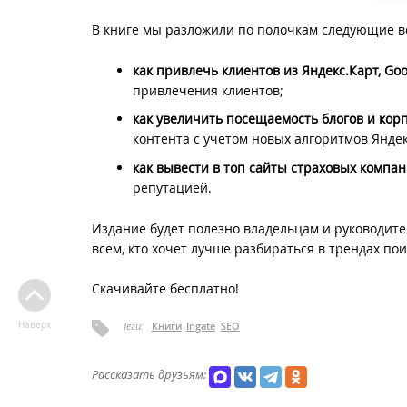
В книге мы разложили по полочкам следующие в
как привлечь клиентов из Яндекс.Карт, Go
привлечения клиентов;
как увеличить посещаемость блогов и кор
контента с учетом новых алгоритмов Яндек
как вывести в топ сайты страховых компа
репутацией.
Издание будет полезно владельцам и руководит
всем, кто хочет лучше разбираться в трендах по
Скачивайте бесплатно!
Наверх
Теги:
Книги
Ingate
SEO
Рассказать друзьям: