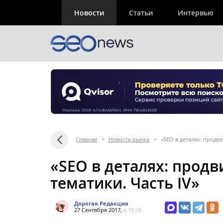
Новости
Статьи
Интервью
Главная
>
Новости рынка
>
«SEO в деталях: продви
«SEO в деталях: продв
тематики. Часть IV»
Дорогая Редакция
27 Сентября 2017,
в 15:26