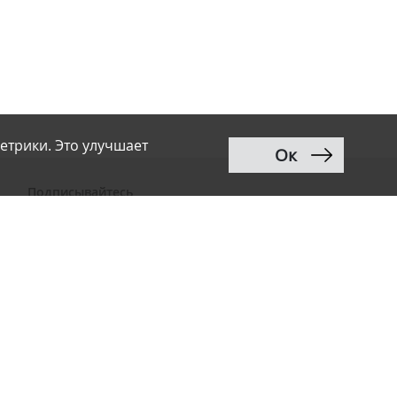
етрики. Это улучшает
Ок
Подписывайтесь
ВКонтакте
Telegram
Дзен
MAX
Тwitter
RSS
Рассылка
Разработка сайта:
Renaissance Art