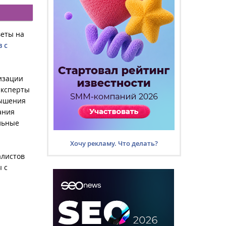
веты на
 с
мизации
Эксперты
вышения
ания
ильные
Хочу рекламу. Что делать?
алистов
 с