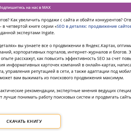
Подпишитесь на нас в MAX
нтов? Как увеличить продажи с сайта и обойти конкурентов? От
– в четвертой книге серии «
SEO в деталях: продвижение сайтов
озданной экспертами Ingate.
 деталях» вы узнаете все о продвижении в Яндекс.Картах, опти
паний, корпоративных порталов, интернет-журналов и блогов. 
м опыте расскажут, как повысить эффективность SEO за счет по
ания информативных карточек компаний в онлайн-картах, напис
та, управления репутацией в сети, а также адаптации под моб
поможет вам выжимать из поискового продвижения максимум.
практические рекомендации, экспертные мнения ведущих специ
ут лучше понимать работу поисковых систем и продвигать сайты
СКАЧАТЬ КНИГУ