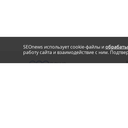
SEOnews использует cookie-файлы и
обрабаты
работу сайта и взаимодействие с ним. Подтвер
О
Нашли опечатку? Ctrl+Enter
П
У
© SEOnews.ru Все права защищены. 2026
К
Email редакции: info@seonews.ru
К
О
Телефон редакции:
+7 (909) 261-97-71
This site is protected by reCAPTCHA and the Google
Privacy Policy
and
Terms of Service
apply.