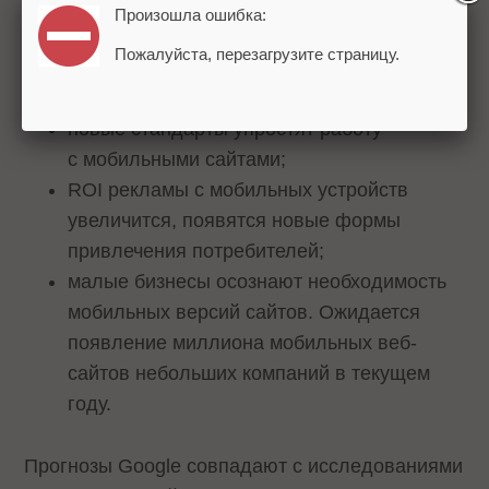
Произошла ошибка:
более 1 млрд. людей будут использовать
Пожалуйста, перезагрузите страницу.
мобильные устройства в качестве
основной точки доступа в Интернет;
новые стандарты упростят работу
с мобильными сайтами;
ROI рекламы с мобильных устройств
увеличится, появятся новые формы
привлечения потребителей;
малые бизнесы осознают необходимость
мобильных версий сайтов. Ожидается
появление миллиона мобильных веб-
сайтов небольших компаний в текущем
году.
Прогнозы Google совпадают с исследованиями