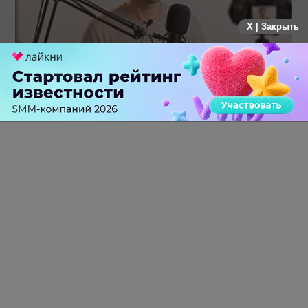
X | Закрыть
Российский рынок инфлюенс-маркетинга вошел в фазу
стагнации после нескольких лет роста
0 КОММЕНТАРИЕВ
ПЕРЕЙТИ НА ПОЛНУЮ ВЕРСИЮ